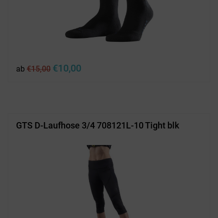
Ursprünglicher
Aktueller
€
10,00
ab
€
15,00
Preis
Preis
war:
ist:
€15,00
€10,00.
GTS D-Laufhose 3/4 708121L-10 Tight blk