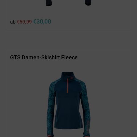
Ursprünglicher
Aktueller
€
30,00
ab
€
59,99
Preis
Preis
war:
ist:
€59,99
€30,00.
GTS Damen-Skishirt Fleece