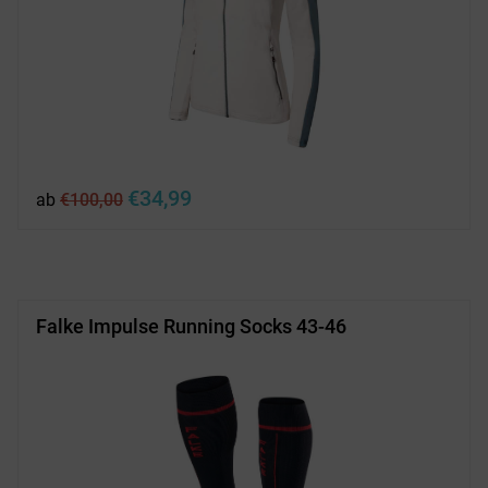
Ursprünglicher
Aktueller
€
34,99
ab
€
100,00
Preis
Preis
war:
ist:
€100,00
€34,99.
Falke Impulse Running Socks 43-46