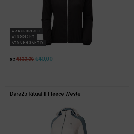
WASSERDICHT
WINDDICHT
ATMUNGSAKTIV
Ursprünglicher
Aktueller
€
40,00
ab
€
130,00
Preis
Preis
war:
ist:
€130,00
€40,00.
Dare2b Ritual II Fleece Weste