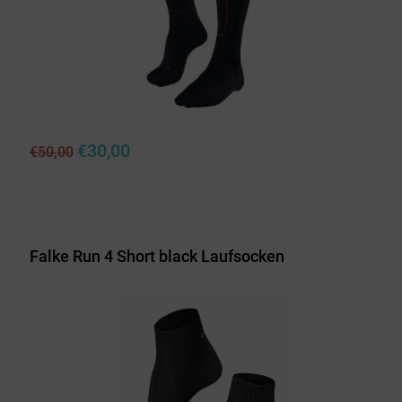
Ursprünglicher
Aktueller
€
30,00
€
50,00
Preis
Preis
war:
ist:
€50,00
€30,00.
Falke Run 4 Short black Laufsocken