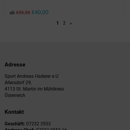
Ursprünglicher
Aktueller
€
40,00
ab
€
59,99
Preis
Preis
war:
ist:
1
2
»
€59,99
€40,00.
Adresse
Sport Andreas Haderer e.U
Allersdorf 29,
4113 St. Martin im Mühlkreis
Österreich
Kontakt
Geschäft:
07232 3553