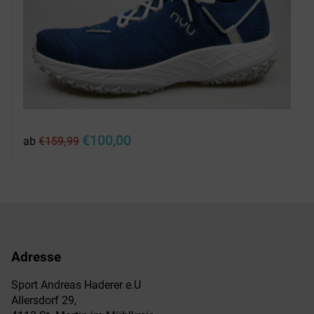
Ursprünglicher
Aktueller
€
100,00
ab
€
159,99
Preis
Preis
war:
ist:
€159,99
€100,00.
Adresse
Sport Andreas Haderer e.U
Allersdorf 29,