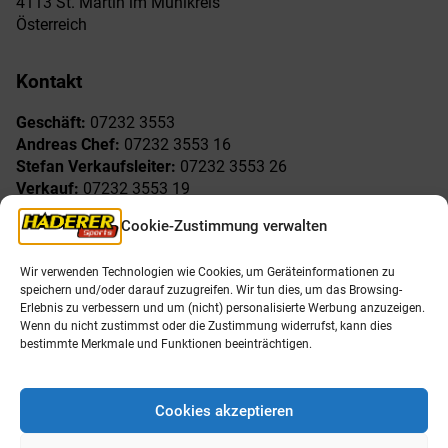
4113 St. Martin im Mühlkreis
Österreich
Kontakt
Geschäft:
07232 3553
Andreas Chef:
07232 3553 16
Stefan Verkaufsleiter:
07232 3553 26
Verkauf:
07232 3553 19
Reklamationen:
07232 3553 15
Cookie-Zustimmung verwalten
Freude am Sport
Allgemeines
Wir verwenden Technologien wie Cookies, um Geräteinformationen zu
speichern und/oder darauf zuzugreifen. Wir tun dies, um das Browsing-
AGB
Öffnungszeiten
Erlebnis zu verbessern und um (nicht) personalisierte Werbung anzuzeigen.
Impressum
Unser Team
Wenn du nicht zustimmst oder die Zustimmung widerrufst, kann dies
Datenschutzerklärung
Shop
bestimmte Merkmale und Funktionen beeinträchtigen.
Karriere
Cookies akzeptieren