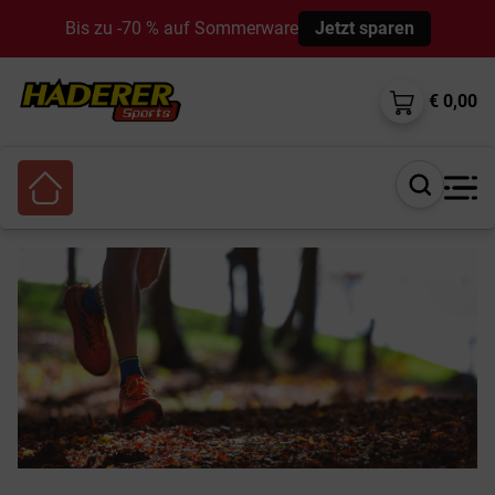
Bis zu -70 % auf Sommerware
Jetzt sparen
€ 0,00
Suche
öffnen