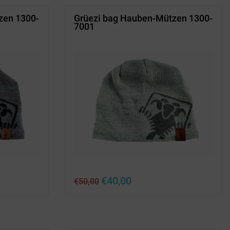
zen 1300-
Grüezi bag Hauben-Mützen 1300-
7001
Ursprünglicher
Aktueller
€
40,00
€
50,00
Preis
Preis
war:
ist:
€50,00
€40,00.