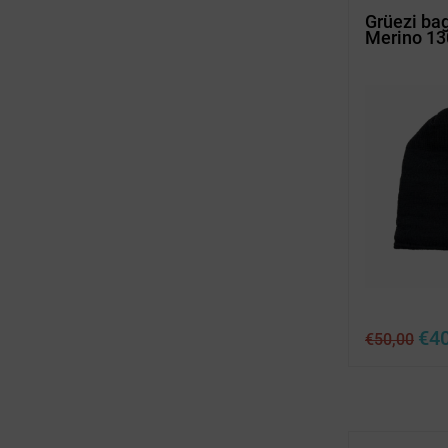
Grüezi ba
Merino 13
Ursp
€
4
€
50,00
Prei
war:
€50