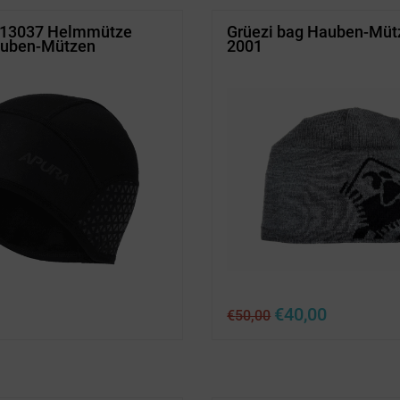
613037 Helmmütze
Grüezi bag Hauben-Müt
auben-Mützen
2001
Ursprünglicher
Aktueller
€
40,00
€
50,00
Preis
Preis
war:
ist:
€50,00
€40,00.