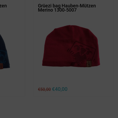
zen
Grüezi bag Hauben-Mützen
Merino 1300-5007
Ursprünglicher
Aktueller
€
40,00
€
50,00
Preis
Preis
war:
ist:
€50,00
€40,00.