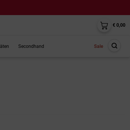
€ 0,00
täten
Secondhand
Sale
Suche
öffnen