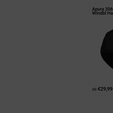
Apura 30
Windbl H
€
29,99
ab