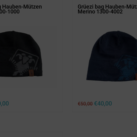
g Hauben-Mützen
Grüezi bag Hauben-Müt
00-1000
Merino 1300-4002
rünglicher
Aktueller
Ursprünglicher
Aktueller
0,00
€
40,00
€
50,00
s
Preis
Preis
Preis
ist:
war:
ist:
,00
€40,00.
€50,00
€40,00.