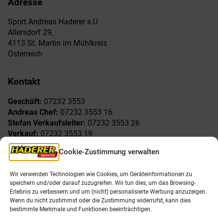
Adresse
Sport Andreas Haderer e.U
Allersdorf 29,
4113 St. Martin im Mühlkreis
Österreich
Kontakt
Geschäft:
07232 3553
Andreas Chef:
07232 3553 16
Stefan Verkaufsleiter:
07232 3553 26
Verkauf:
07232 3553 19
Reklamationen:
07232 3553 15
Cookie-Zustimmung verwalten
Freude am Sport
Allgemeines
Wir verwenden Technologien wie Cookies, um Geräteinformationen zu
speichern und/oder darauf zuzugreifen. Wir tun dies, um das Browsing-
AGB
Öffnungszeiten
Erlebnis zu verbessern und um (nicht) personalisierte Werbung anzuzeigen.
Impressum
Unser Team
Wenn du nicht zustimmst oder die Zustimmung widerrufst, kann dies
Datenschutzerklärung
Shop
bestimmte Merkmale und Funktionen beeinträchtigen.
Karriere