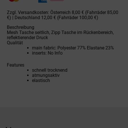
Tight
carbon
Zzgl. Versandkosten: Österreich 8,00 € (Fahrräder 85,00
Menge
€) | Deutschland 12,00 € (Fahrräder 100,00 €)
Beschreibung
Mesh Tasche seitlich, Zipp Tasche im Rückenbereich,
reflektierender Druck
Qualität
main fabric: Polyester 77% Elastane 23%
inserts: No Info
Features
schnell trocknend
atmungsaktiv
elastisch