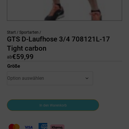
Start
/
Sportarten
/
GTS D-Laufhose 3/4 708121L-17
Tight carbon
€
59,99
ab
Größe
GTS
In den Warenkorb
D-
Laufhose
3/4
708121L-
17