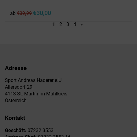
Ursprünglicher
Aktueller
€
30,00
ab
€
39,99
Preis
Preis
war:
ist:
1
2
3
4
»
€39,99
€30,00.
Adresse
Sport Andreas Haderer e.U
Allersdorf 29,
4113 St. Martin im Mühlkreis
Österreich
Kontakt
Geschäft:
07232 3553