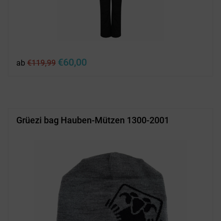
Ursprünglicher
Aktueller
€
60,00
ab
€
119,99
Preis
Preis
war:
ist:
€119,99
€60,00.
Grüezi bag Hauben-Mützen 1300-2001