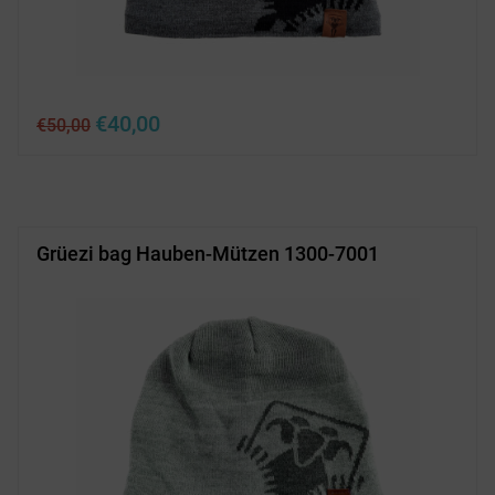
Ursprünglicher
Aktueller
€
40,00
€
50,00
Preis
Preis
war:
ist:
€50,00
€40,00.
Grüezi bag Hauben-Mützen 1300-7001