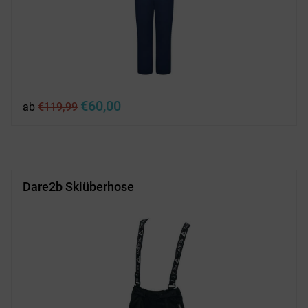
Ursprünglicher
Aktueller
€
60,00
ab
€
119,99
Preis
Preis
war:
ist:
€119,99
€60,00.
Dare2b Skiüberhose