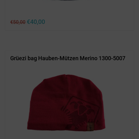
Ursprünglicher
Aktueller
€
40,00
€
50,00
Preis
Preis
war:
ist:
€50,00
€40,00.
Grüezi bag Hauben-Mützen Merino 1300-5007