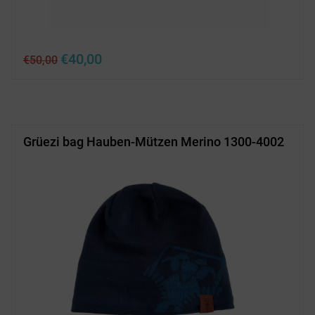
Ursprünglicher
Aktueller
€
40,00
€
50,00
Preis
Preis
war:
ist:
€50,00
€40,00.
Grüezi bag Hauben-Mützen Merino 1300-4002