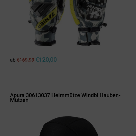
Ursprünglicher
Aktueller
€
120,00
ab
€
169,99
Preis
Preis
war:
ist:
€169,99
€120,00.
Apura 30613037 Helmmütze Windbl Hauben-
Mützen