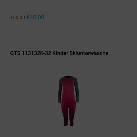
Ursprünglicher
Aktueller
€
40,00
€
50,00
Preis
Preis
war:
ist:
€50,00
€40,00.
GTS 113132K-32 Kinder Skiunterwäsche