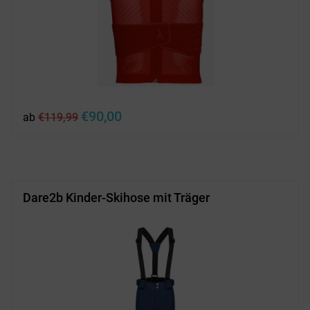
Ursprünglicher
Aktueller
€
90,00
ab
€
119,99
Preis
Preis
war:
ist:
€119,99
€90,00.
Dare2b Kinder-Skihose mit Träger