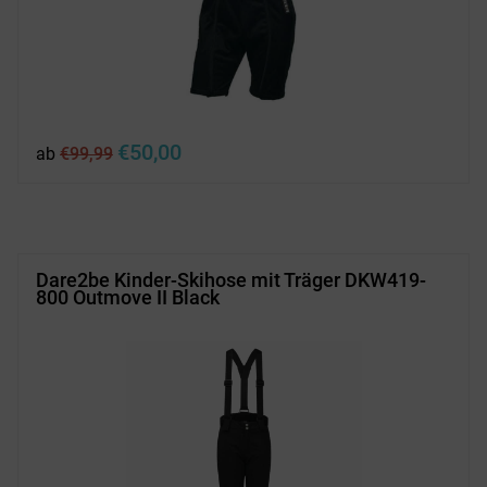
Ursprünglicher
Aktueller
€
50,00
ab
€
99,99
Preis
Preis
war:
ist:
€99,99
€50,00.
Dare2be Kinder-Skihose mit Träger DKW419-
800 Outmove II Black