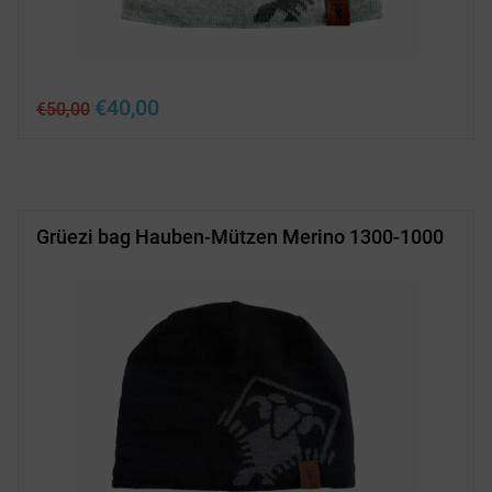
Ursprünglicher
Aktueller
€
40,00
€
50,00
Preis
Preis
war:
ist:
€50,00
€40,00.
Grüezi bag Hauben-Mützen Merino 1300-1000