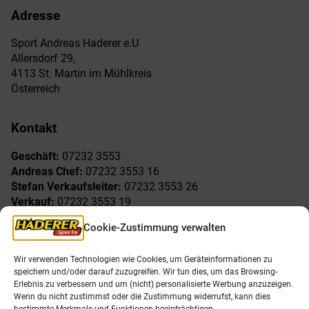
Adresse
Sport Andreas Haderer e.U
Allersdorf 29,
4113 St. Martin im Mühlkreis
Österreich
Kontakt
Geschäft:
07232 3553
Andreas Chef:
07232 3553 16
Stefan Verkaufsleiter:
07232 3553 26
Verkauf:
07232 3553 19
Reklamationen:
07232 3553 15
Cookie-Zustimmung verwalten
Freude am Sport
Allgemeines
Wir verwenden Technologien wie Cookies, um Geräteinformationen zu
speichern und/oder darauf zuzugreifen. Wir tun dies, um das Browsing-
AGB
Öffnungszeiten
Erlebnis zu verbessern und um (nicht) personalisierte Werbung anzuzeigen.
Impressum
Unser Team
Wenn du nicht zustimmst oder die Zustimmung widerrufst, kann dies
Datenschutzerklärung
Shop