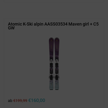
Atomic K-Ski alpin AASS03534 Maven girl + C5
GW
Ursprünglicher
Aktueller
€
160,00
ab
€
199,99
Preis
Preis