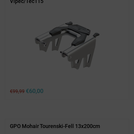
Vipec/Tec115
Ursprünglicher
Aktueller
€
60,00
€
99,99
Preis
Preis
war:
ist:
€99,99
€60,00.
GPO Mohair Tourenski-Fell 13x200cm