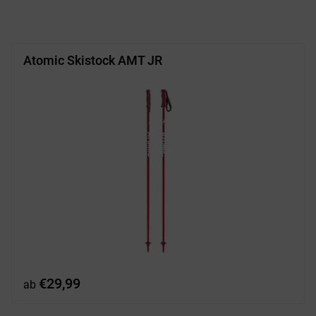
war:
ist:
€199,99
€160,00.
Atomic Skistock AMT JR
€
29,99
ab