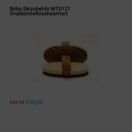
Briko Skizubehör MT0121
OvalbürsteRosshaarHart
Ursprünglicher
Aktueller
€
30,00
€
39,99
Preis
Preis
war:
ist:
€39,99
€30,00.