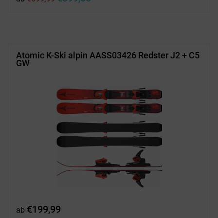
Preis
Preis
war:
ist:
€599,99
€399,00.
Atomic K-Ski alpin AASS03426 Redster J2 + C5
GW
€
199,99
ab