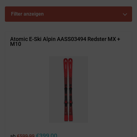
Filter anzeigen
Atomic E-Ski Alpin AASS03494 Redster MX +
M10
Ursprünglicher
Aktueller
€
399,00
ab
€
599,99