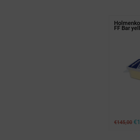
€1
Holmenkol
FF Bar yel
Urs
€
1
€
145,00
Pre
wa
€1