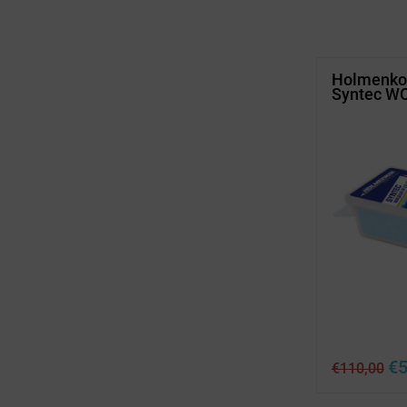
Holmenko
Syntec W
Urs
€
5
€
110,00
Pre
wa