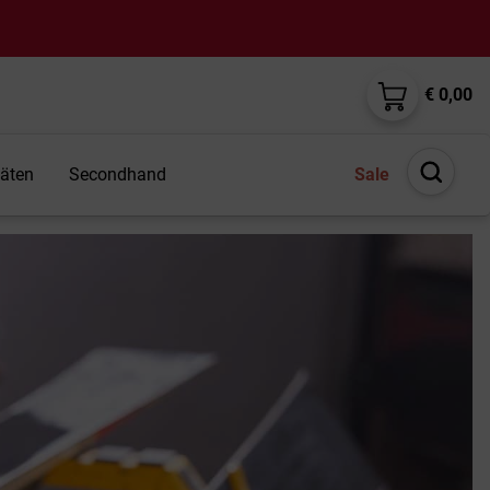
€ 0,00
täten
Secondhand
Sale
Suche
öffnen