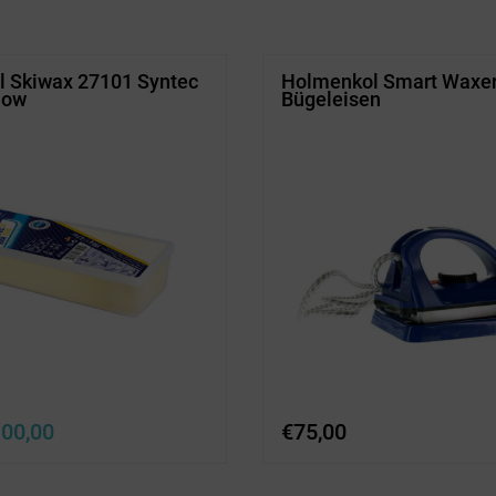
10,00
€55,00.
€20,00
€15,00.
 Skiwax 27101 Syntec
Holmenkol Smart Waxe
low
Bügeleisen
prünglicher
Aktueller
00,00
€
75,00
is
Preis
r:
ist:
45,00
€100,00.