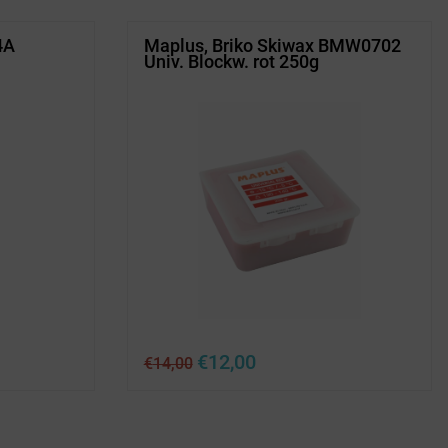
4A
Maplus, Briko Skiwax BMW0702
Univ. Blockw. rot 250g
Ursprünglicher
Aktueller
€
12,00
€
14,00
Preis
Preis
war:
ist:
€14,00
€12,00.