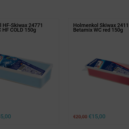
l HF-Skiwax 24771
Holmenkol Skiwax 241
C HF COLD 150g
Betamix WC red 150g
prünglicher
Aktueller
Ursprünglicher
Aktueller
5,00
€
15,00
€
20,00
is
Preis
Preis
Preis
r:
ist:
war:
ist: