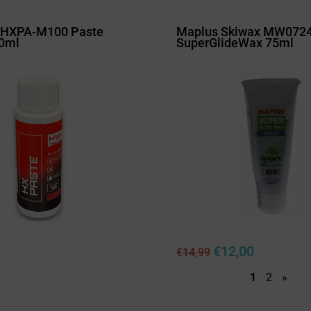
HXPA-M100 Paste
Maplus Skiwax MW072
00ml
SuperGlideWax 75ml
Ursprünglicher
Aktueller
€
12,00
€
14,99
Preis
Preis
war:
ist:
1
2
»
€14,99
€12,00.