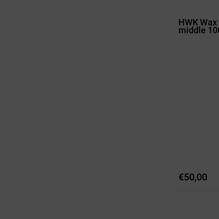
HWK Wax 
middle 1
€
50,00