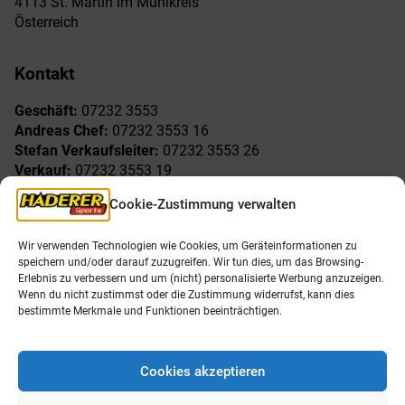
4113 St. Martin im Mühlkreis
Österreich
Kontakt
Geschäft:
07232 3553
Andreas Chef:
07232 3553 16
Stefan Verkaufsleiter:
07232 3553 26
Verkauf:
07232 3553 19
Reklamationen:
07232 3553 15
Cookie-Zustimmung verwalten
Freude am Sport
Allgemeines
Wir verwenden Technologien wie Cookies, um Geräteinformationen zu
speichern und/oder darauf zuzugreifen. Wir tun dies, um das Browsing-
AGB
Öffnungszeiten
Erlebnis zu verbessern und um (nicht) personalisierte Werbung anzuzeigen.
Impressum
Unser Team
Wenn du nicht zustimmst oder die Zustimmung widerrufst, kann dies
Datenschutzerklärung
Shop
bestimmte Merkmale und Funktionen beeinträchtigen.
Karriere
Cookies akzeptieren