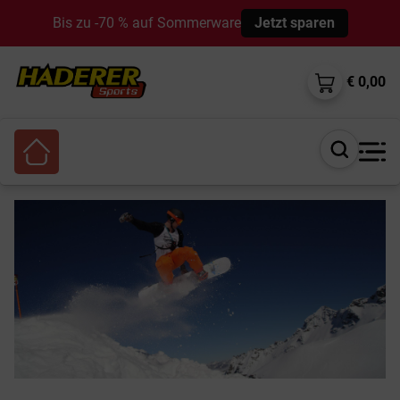
Bis zu -70 % auf Sommerware
Jetzt sparen
€ 0,00
Suche
öffnen