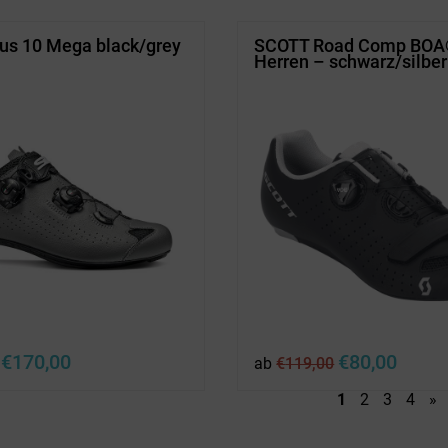
us 10 Mega black/grey
SCOTT Road Comp BOA
Herren – schwarz/silber
Ursprünglicher
Aktueller
Ursprünglicher
Aktuell
€
170,00
€
80,00
ab
€
119,00
Preis
Preis
Preis
Preis
war:
ist:
war:
ist:
1
2
3
4
»
€279,99
€170,00.
€119,00
€80,00