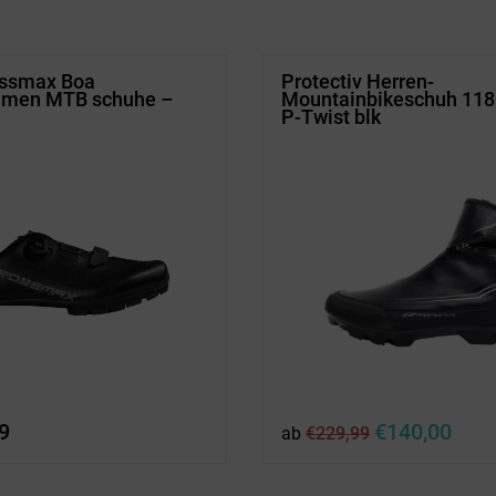
€239,99
€90,00.
€399,00
€199,
ossmax Boa
Protectiv Herren-
amen MTB schuhe –
Mountainbikeschuh 11
P-Twist blk
Ursprünglicher
Aktuel
9
€
140,00
ab
€
229,99
Preis
Preis
war:
ist:
€229,99
€140,