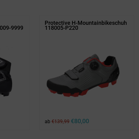
00.
Protective H-Mountainbikeschuh
8009-9999
118005-P220
ler
Ursprünglicher
Aktueller
€
80,00
ab
€
139,99
Preis
Preis
war:
ist:
00.
€139,99
€80,00.