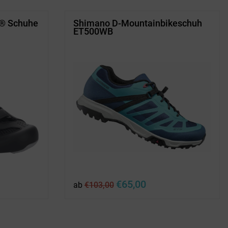
® Schuhe
Shimano D-Mountainbikeschuh
ET500WB
er
Ursprünglicher
Aktueller
€
65,00
ab
€
103,00
Preis
Preis
war:
ist:
.
€103,00
€65,00.