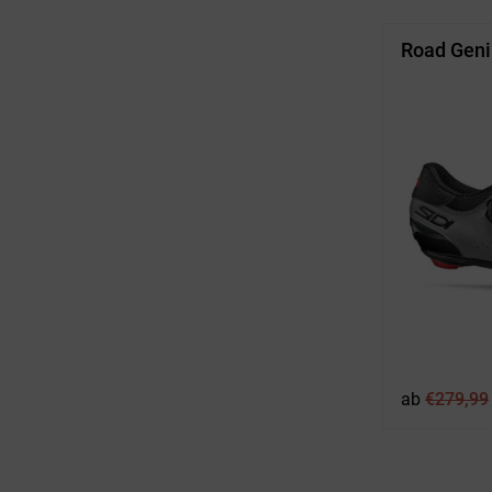
Road Geni
ab
€
279,99