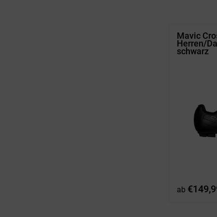
Mavic Cr
Herren/D
schwarz
€
149,9
ab