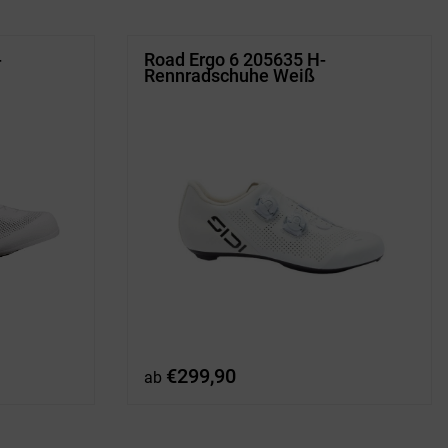
-
Road Ergo 6 205635 H-
Rennradschuhe Weiß
ler
€
299,90
ab
99.