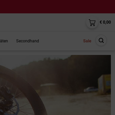
€ 0,00
täten
Secondhand
Sale
Suche
öffnen