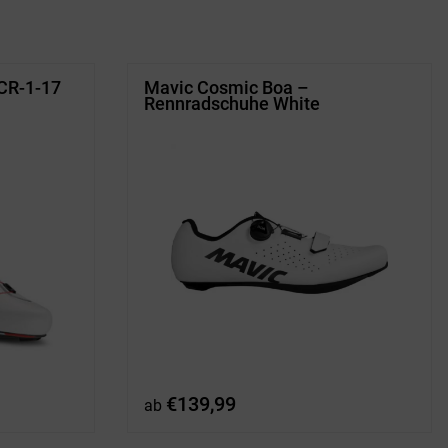
CR-1-17
Mavic Cosmic Boa –
Rennradschuhe White
ler
€
139,99
ab