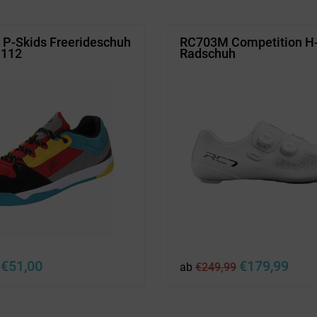
e P-Skids Freerideschuh
RC703M Competition H
P112
Radschuh
Ursprünglicher
Aktueller
Ursprünglicher
Aktuel
€
51,00
€
179,99
ab
€
249,99
Preis
Preis
Preis
Preis
war:
ist:
war:
ist:
€109,99
€51,00.
€249,99
€179,