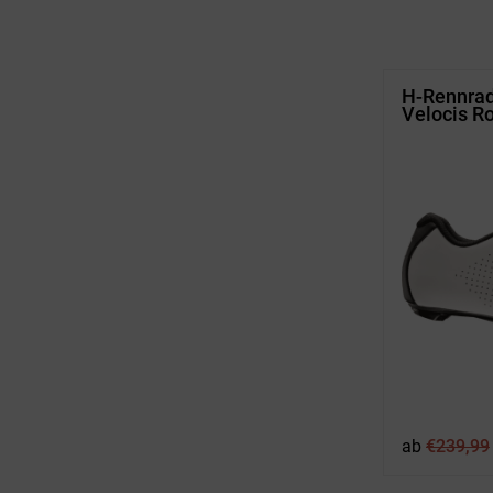
H-Rennrad
Velocis R
ab
€
239,99