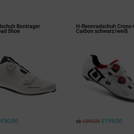
schuh Bontrager
H-Rennradschuh Crono 
oad Shoe
Carbon schwarz/weiß
Ursprünglicher
Aktueller
Ursprünglicher
Aktuel
€
90,00
€
199,00
ab
€
399,00
Preis
Preis
Preis
Preis
war:
ist:
war:
ist: