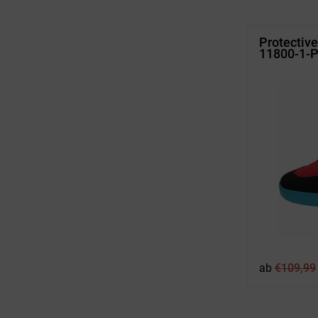
Protectiv
11800-1-
ab
€
109,99