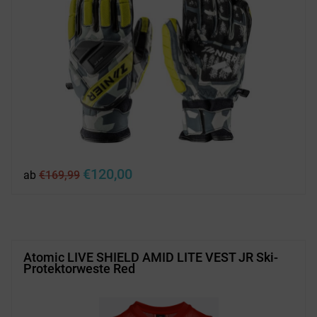
Ursprünglicher
Aktueller
€
120,00
ab
€
169,99
Preis
Preis
war:
ist:
€169,99
€120,00.
Atomic LIVE SHIELD AMID LITE VEST JR Ski-
Protektorweste Red