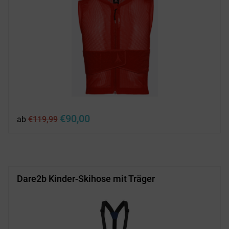
Ursprünglicher
Aktueller
€
90,00
ab
€
119,99
Preis
Preis
war:
ist:
€119,99
€90,00.
Dare2b Kinder-Skihose mit Träger