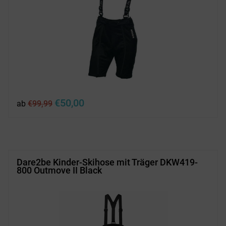
Ursprünglicher
Aktueller
€
50,00
ab
€
99,99
Preis
Preis
war:
ist:
€99,99
€50,00.
Dare2be Kinder-Skihose mit Träger DKW419-
800 Outmove II Black