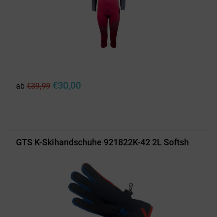
Ursprünglicher
Aktueller
€
30,00
ab
€
39,99
Preis
Preis
war:
ist:
€39,99
€30,00.
GTS K-Skihandschuhe 921822K-42 2L Softsh