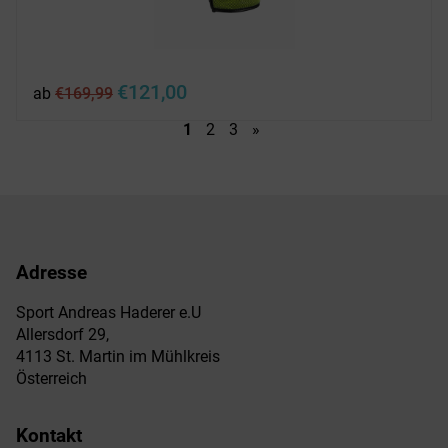
Ursprünglicher
Aktueller
€
121,00
ab
€
169,99
Preis
Preis
war:
ist:
1
2
3
»
€169,99
€121,00.
Adresse
Sport Andreas Haderer e.U
Allersdorf 29,
4113 St. Martin im Mühlkreis
Österreich
Kontakt