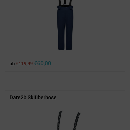
Ursprünglicher
Aktueller
€
60,00
ab
€
119,99
Preis
Preis
war:
ist:
€119,99
€60,00.
Dare2b Skiüberhose