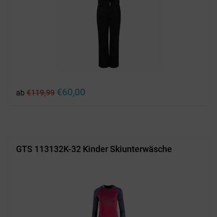
Ursprünglicher
Aktueller
€
60,00
ab
€
119,99
Preis
Preis
war:
ist:
€119,99
€60,00.
GTS 113132K-32 Kinder Skiunterwäsche