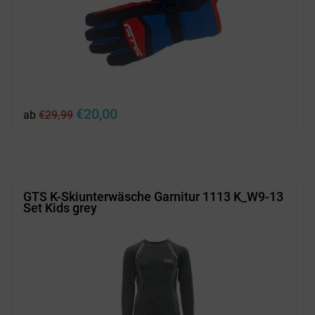
Ursprünglicher
Aktueller
€
20,00
ab
€
29,99
Preis
Preis
war:
ist:
€29,99
€20,00.
GTS K-Skiunterwäsche Garnitur 1113 K_W9-13
Set Kids grey