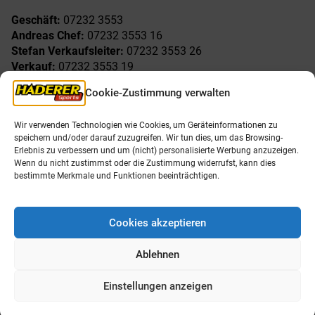
Geschäft:
07232 3553
Andreas Chef:
07232 3553 16
Stefan Verkaufsleiter:
07232 3553 26
Verkauf:
07232 3553 19
Reklamationen:
07232 3553 15
Cookie-Zustimmung verwalten
Freude am Sport
Allgemeines
Wir verwenden Technologien wie Cookies, um Geräteinformationen zu
speichern und/oder darauf zuzugreifen. Wir tun dies, um das Browsing-
AGB
Öffnungszeiten
Erlebnis zu verbessern und um (nicht) personalisierte Werbung anzuzeigen.
Impressum
Unser Team
Wenn du nicht zustimmst oder die Zustimmung widerrufst, kann dies
Datenschutzerklärung
Shop
bestimmte Merkmale und Funktionen beeinträchtigen.
Karriere
Cookies akzeptieren
Ablehnen
Einstellungen anzeigen