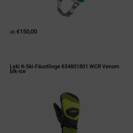
€
150,00
ab
Leki K-Ski-Fäustlinge 654801801 WCR Venom
blk-ice