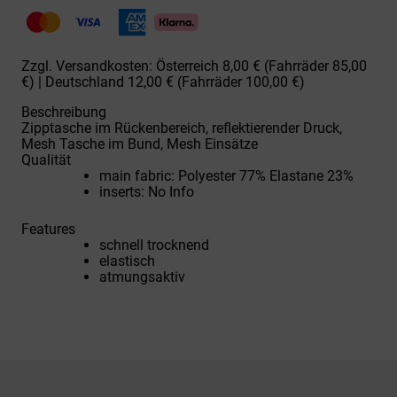
708221L-
10
Tight
long
Zzgl. Versandkosten: Österreich 8,00 € (Fahrräder 85,00
blk
€) | Deutschland 12,00 € (Fahrräder 100,00 €)
Menge
Beschreibung
Zipptasche im Rückenbereich, reflektierender Druck,
Mesh Tasche im Bund, Mesh Einsätze
Qualität
main fabric: Polyester 77% Elastane 23%
inserts: No Info
Features
schnell trocknend
elastisch
atmungsaktiv