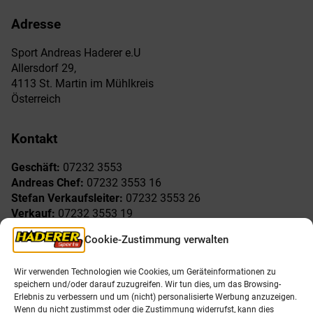
Adresse
Sport Andreas Haderer e.U
Allersdorf 29,
4113 St. Martin im Mühlkreis
Österreich
Kontakt
Geschäft:
07232 3553
Andreas Chef:
07232 3553 16
Stefan Verkaufsleiter:
07232 3553 26
Verkauf:
07232 3553 19
Reklamationen:
07232 3553 15
Cookie-Zustimmung verwalten
Freude am Sport
Allgemeines
Wir verwenden Technologien wie Cookies, um Geräteinformationen zu
speichern und/oder darauf zuzugreifen. Wir tun dies, um das Browsing-
AGB
Öffnungszeiten
Erlebnis zu verbessern und um (nicht) personalisierte Werbung anzuzeigen.
Impressum
Unser Team
Wenn du nicht zustimmst oder die Zustimmung widerrufst, kann dies