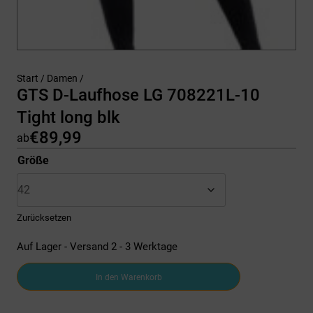
Start
/
Damen
/
GTS D-Laufhose LG 708221L-10
Tight long blk
€
89,99
ab
Größe
Zurücksetzen
Auf Lager - Versand 2 - 3 Werktage
GTS
In den Warenkorb
D-
Laufhose
LG