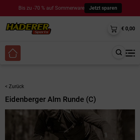
Bis zu -70 % auf Sommerware
Jetzt sparen
€ 0,00
Suche
öffnen
< Zurück
Eidenberger Alm Runde (C)