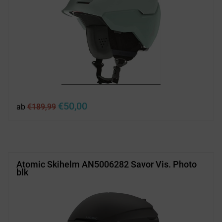
Ursprünglicher
Aktueller
€
50,00
ab
€
189,99
Preis
Preis
war:
ist:
€189,99
€50,00.
Atomic Skihelm AN5006282 Savor Vis. Photo
blk