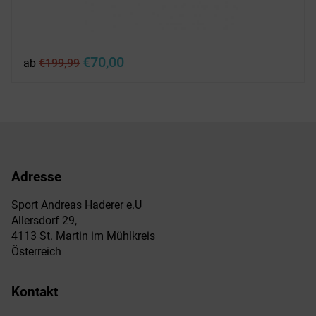
Ursprünglicher
Aktueller
€
70,00
ab
€
199,99
Preis
Preis
war:
ist:
€199,99
€70,00.
Adresse
Sport Andreas Haderer e.U
Allersdorf 29,
4113 St. Martin im Mühlkreis
Österreich
Kontakt