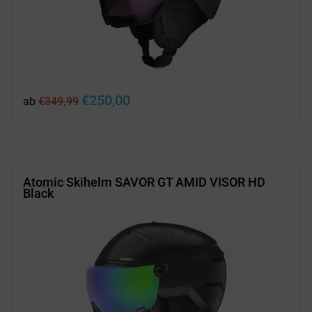
Ursprünglicher
Aktueller
€
250,00
ab
€
349,99
Preis
Preis
war:
ist:
€349,99
€250,00.
Atomic Skihelm SAVOR GT AMID VISOR HD
Black