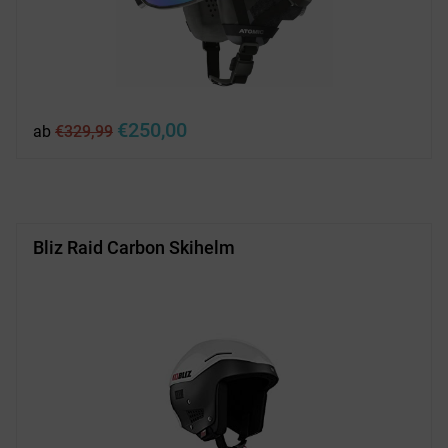
Ursprünglicher
Aktueller
€
250,00
ab
€
329,99
Preis
Preis
war:
ist:
€329,99
€250,00.
Bliz Raid Carbon Skihelm