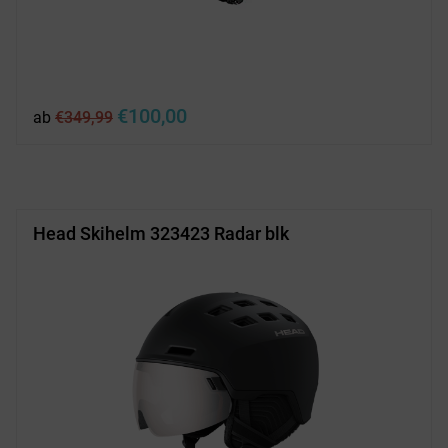
Ursprünglicher
Aktueller
€
100,00
ab
€
349,99
Preis
Preis
war:
ist:
€349,99
€100,00.
Head Skihelm 323423 Radar blk