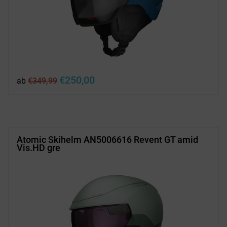
Ursprünglicher
Aktueller
€
250,00
ab
€
349,99
Preis
Preis
war:
ist:
€349,99
€250,00.
Atomic Skihelm AN5006616 Revent GT amid
Vis.HD gre