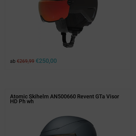
Ursprünglicher
Aktueller
€
250,00
ab
€
269,99
Preis
Preis
war:
ist:
€269,99
€250,00.
Atomic Skihelm AN500660 Revent GTa Visor
HD Ph wh