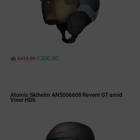
Ursprünglicher
Aktueller
€
300,00
ab
€
419,99
Preis
Preis
war:
ist:
€419,99
€300,00.
Atomic Skihelm AN5006608 Revent GT amid
Visor HDb