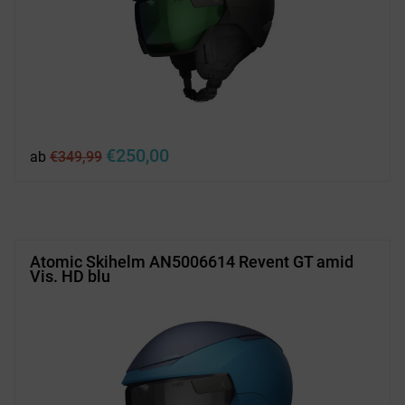
Ursprünglicher
Aktueller
€
250,00
ab
€
349,99
Preis
Preis
war:
ist:
€349,99
€250,00.
Atomic Skihelm AN5006614 Revent GT amid
Vis. HD blu