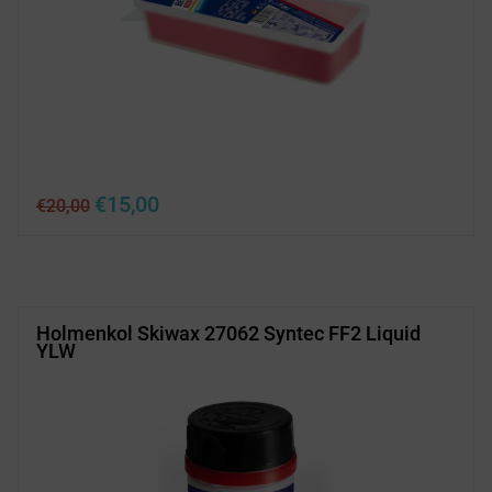
Ursprünglicher
Aktueller
€
15,00
€
20,00
Preis
Preis
war:
ist:
€20,00
€15,00.
Holmenkol Skiwax 27062 Syntec FF2 Liquid
YLW