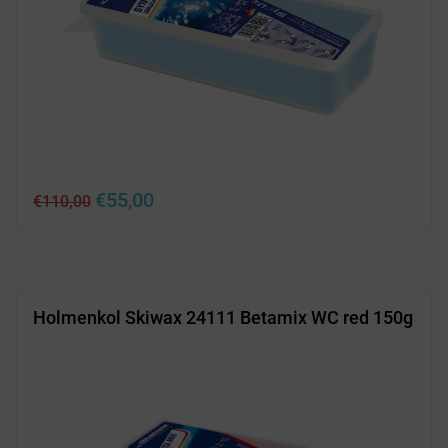
Ursprünglicher
Aktueller
€
55,00
€
110,00
Preis
Preis
war:
ist:
€110,00
€55,00.
Holmenkol Skiwax 24111 Betamix WC red 150g