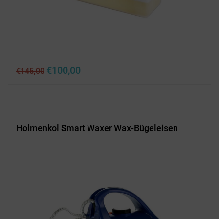
Ursprünglicher
Aktueller
€
100,00
€
145,00
Preis
Preis
war:
ist:
€145,00
€100,00.
Holmenkol Smart Waxer Wax-Bügeleisen