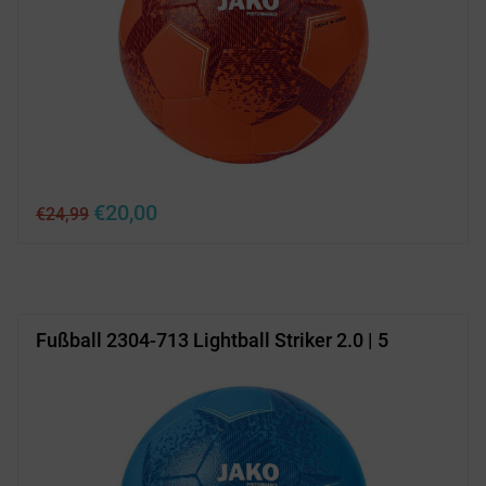
Ursprünglicher
Aktueller
€
20,00
€
24,99
Preis
Preis
war:
ist:
€24,99
€20,00.
Fußball 2304-713 Lightball Striker 2.0 | 5