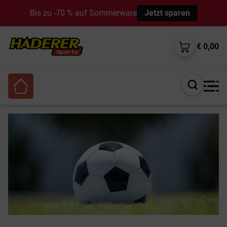
Bis zu -70 % auf Sommerware
Jetzt sparen
€ 0,00
Suche
öffnen