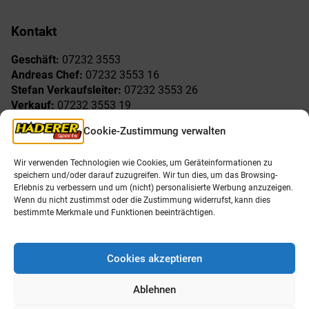
Kontakt
Geschäft:
07232 3553
Andreas Chef:
07232 3553 16
Stefan Verkaufsleiter:
07232 3553 26
Verkauf:
07232 3553 19
Reklamationen:
07232 3553 15
Cookie-Zustimmung verwalten
Freude am Sport
Allgemeines
Wir verwenden Technologien wie Cookies, um Geräteinformationen zu
speichern und/oder darauf zuzugreifen. Wir tun dies, um das Browsing-
AGB
Öffnungszeiten
Erlebnis zu verbessern und um (nicht) personalisierte Werbung anzuzeigen.
Impressum
Unser Team
Wenn du nicht zustimmst oder die Zustimmung widerrufst, kann dies
Datenschutzerklärung
Shop
bestimmte Merkmale und Funktionen beeinträchtigen.
Karriere
Cookies akzeptieren
Ablehnen