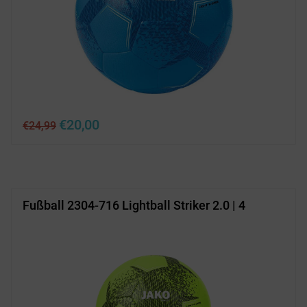
Ursprünglicher
Aktueller
€
20,00
€
24,99
Preis
Preis
war:
ist:
€24,99
€20,00.
Fußball 2304-716 Lightball Striker 2.0 | 4