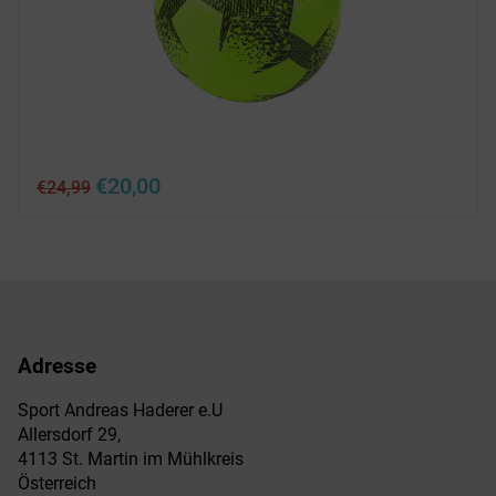
Ursprünglicher
Aktueller
€
20,00
€
24,99
Preis
Preis
war:
ist:
€24,99
€20,00.
Adresse
Sport Andreas Haderer e.U
Allersdorf 29,
4113 St. Martin im Mühlkreis
Österreich