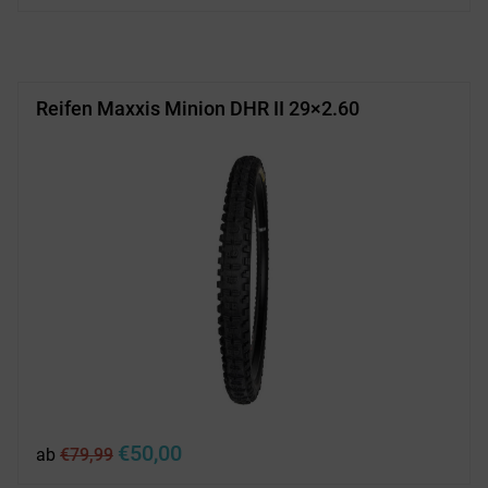
Reifen Maxxis Minion DHR II 29×2.60
Ursprünglicher
Aktueller
€
50,00
ab
€
79,99
Preis
Preis