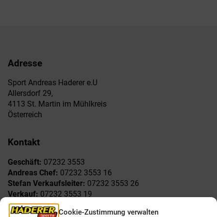
war:
ist:
€79,99
€50,00.
Adresse
Sport Andreas Haderer e.U
Allersdorf 29,
4113 St. Martin im Mühlkreis
Österreich
Kontakt
Geschäft:
07232 3553
Andreas Chef:
07232 3553 16
Stefan Verkaufsleiter:
07232 3553 26
Verkauf:
07232 3553 19
Reklamationen:
07232 3553 15
Cookie-Zustimmung verwalten