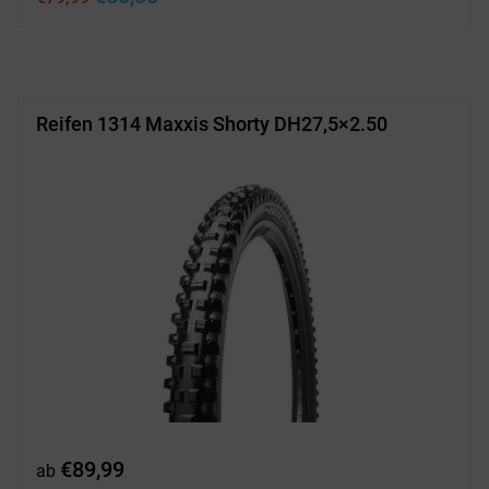
Preis
Preis
war:
ist:
€79,99
€50,00.
Reifen 1314 Maxxis Shorty DH27,5×2.50
€
89,99
ab