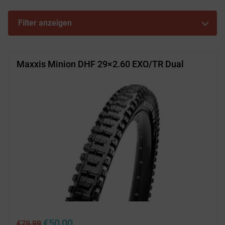
Filter anzeigen
Maxxis Minion DHF 29×2.60 EXO/TR Dual
Ursprünglicher
Aktueller
€
50,00
€
79,99