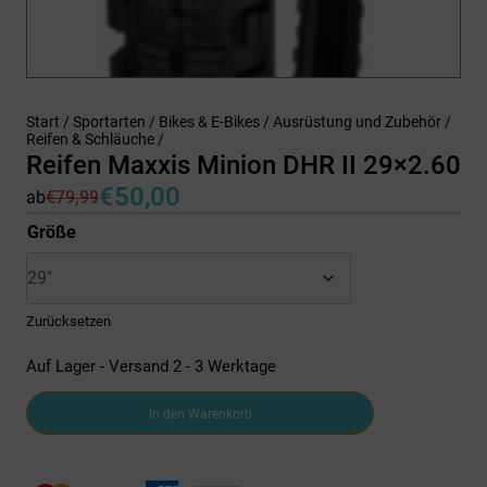
Start
/
Sportarten
/
Bikes & E-Bikes
/
Ausrüstung und Zubehör
/
Reifen & Schläuche
/
Reifen Maxxis Minion DHR II 29×2.60
€
50,00
ab
€
79,99
Ursprünglicher
Aktueller
Preis
Preis
Größe
war:
ist:
€79,99
€50,00.
Zurücksetzen
Auf Lager - Versand 2 - 3 Werktage
Reifen
In den Warenkorb
Maxxis
Minion
DHR
II