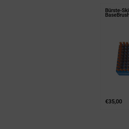
Bürste-Sk
BaseBrush
€
35,00