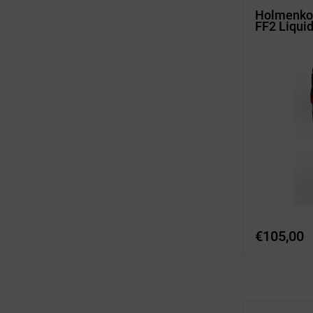
Holmenkol
FF2 Liqui
€
105,00