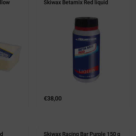
llow
Skiwax Betamix Red liquid
€
38,00
id
Skiwax Racing Bar Purple 150 g