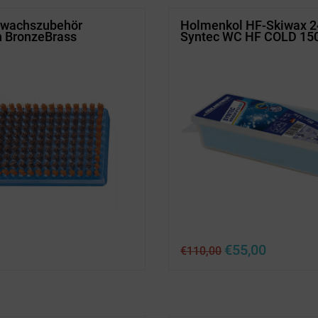
iwachszubehör
Holmenkol HF-Skiwax 
 BronzeBrass
Syntec WC HF COLD 15
Ursprünglicher
Aktueller
€
55,00
€
110,00
Preis
Preis
war:
ist:
€110,00
€55,00.