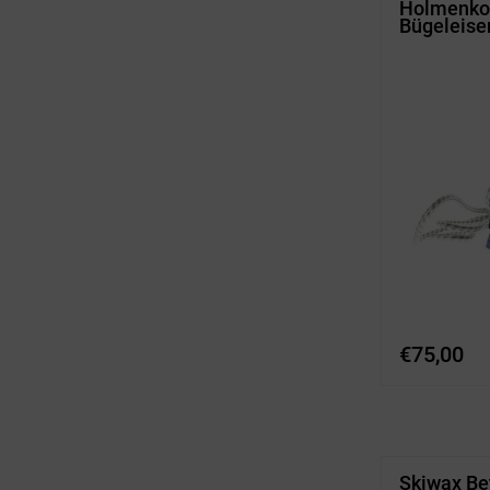
Holmenko
Bügeleise
€
75,00
Skiwax Be