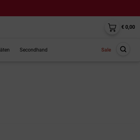
€ 0,00
täten
Secondhand
Sale
Suche
öffnen