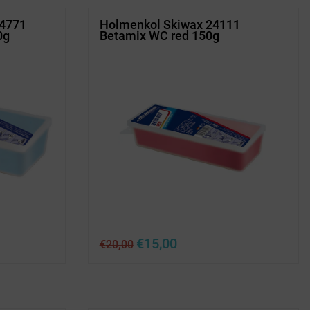
24771
Holmenkol Skiwax 24111
0g
Betamix WC red 150g
Ursprünglicher
Aktueller
€
15,00
€
20,00
Preis
Preis
war:
ist:
€20,00
€15,00.