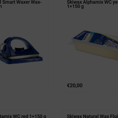
l Smart Waxer Wax-
Skiwax Alphamix WC ye
n
1×150 g
€
20,00
tamix WC red 1×150 g
Skiwax Natural Wax Flu