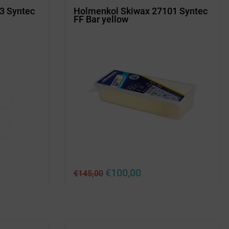
3 Syntec
Holmenkol Skiwax 27101 Syntec
FF Bar yellow
Ursprünglicher
Aktueller
€
100,00
€
145,00
Preis
Preis
war:
ist:
€145,00
€100,00.