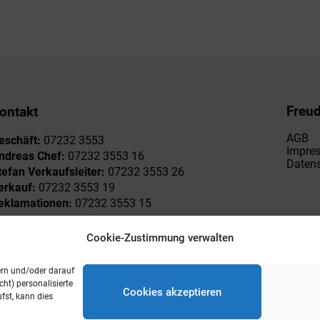
Freu
ontakt
AGB
eschäft:
07232 3553
Impre
ndreas Chef:
07232 3553 16
Datens
tefan Verkaufsleiter:
07232 3553 26
erkauf:
07232 3553 19
eklamationen:
07232 3553 15
Cookie-Zustimmung verwalten
ern und/oder darauf
ht) personalisierte
Cookies akzeptieren
st, kann dies