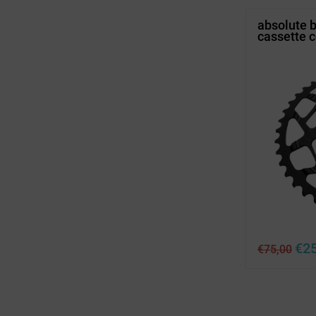
absolute b
cassette c
Ursp
€
2
€
75,00
Prei
war:
€75