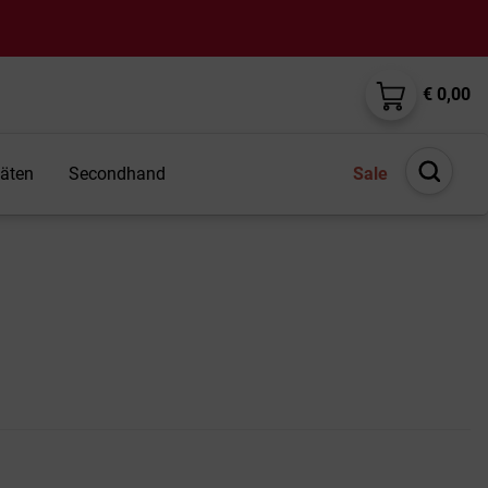
€ 0,00
täten
Secondhand
Sale
Suche
öffnen