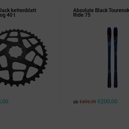
lack kettenblatt
Absolute Black Tourens
og 40 t
Ride 75
rünglicher
Aktueller
Ursprünglicher
Aktuel
5,00
€
200,00
ab
€
499,99
s
Preis
Preis
Preis
ist:
war:
ist:
,00
€25,00.
€499,99
€200,