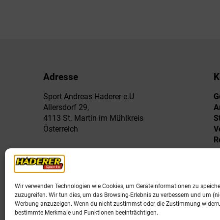
Adresse
K
Sport Andreas Haderer e.U
G
Allersdorf 29,
A
4113 St. Martin im Mühlkreis
S
Österreich
V
R
Wir verwenden Technologien wie Cookies, um Geräteinformationen zu speich
zuzugreifen. Wir tun dies, um das Browsing-Erlebnis zu verbessern und um (nic
Werbung anzuzeigen. Wenn du nicht zustimmst oder die Zustimmung widerruf
bestimmte Merkmale und Funktionen beeinträchtigen.