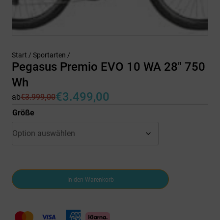
Start
/
Sportarten
/
Pegasus Premio EVO 10 WA 28″ 750
Wh
€
3.499,00
ab
€
3.999,00
Ursprünglicher
Aktueller
Preis
Preis
Größe
war:
ist:
€3.999,00
€3.499,00.
Pegasus
In den Warenkorb
Premio
EVO
10
WA
28"