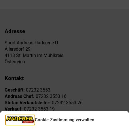
Adresse
Sport Andreas Haderer e.U
Allersdorf 29,
4113 St. Martin im Mühlkreis
Österreich
Kontakt
Geschäft:
07232 3553
Andreas Chef:
07232 3553 16
Stefan Verkaufsleiter:
07232 3553 26
Verkauf:
07232 3553 19
Reklamationen:
07232 3553 15
Cookie-Zustimmung verwalten