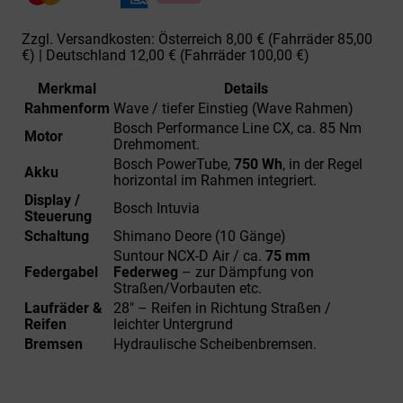
750
Wh
Zzgl. Versandkosten: Österreich 8,00 € (Fahrräder 85,00
Menge
€) | Deutschland 12,00 € (Fahrräder 100,00 €)
Merkmal
Details
Rahmenform
Wave / tiefer Einstieg (Wave Rahmen)
Bosch Performance Line CX, ca. 85 Nm
Motor
Drehmoment.
Bosch PowerTube,
750 Wh
, in der Regel
Akku
horizontal im Rahmen integriert.
Display /
Bosch Intuvia
Steuerung
Schaltung
Shimano Deore (10 Gänge)
Suntour NCX-D Air / ca.
75 mm
Federgabel
Federweg
– zur Dämpfung von
Straßen/Vorbauten etc.
Laufräder &
28″ – Reifen in Richtung Straßen /
Reifen
leichter Untergrund
Bremsen
Hydraulische Scheibenbremsen.