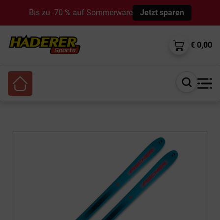
Bis zu -70 % auf Sommerware
Jetzt sparen
€ 0,00
Suche
öffnen