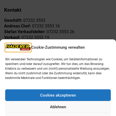
Kontakt
Geschäft:
07232 3553
Andreas Chef:
07232 3553 16
Stefan Verkaufsleiter:
07232 3553 26
Verkauf:
07232 3553 19
Reklamationen:
07232 3553 15
Cookie-Zustimmung verwalten
Freude am Sport
Allgemeines
Wir verwenden Technologien wie Cookies, um Geräteinformationen zu
speichern und/oder darauf zuzugreifen. Wir tun dies, um das Browsing-
AGB
Öffnungszeiten
Erlebnis zu verbessern und um (nicht) personalisierte Werbung anzuzeigen.
Impressum
Unser Team
Wenn du nicht zustimmst oder die Zustimmung widerrufst, kann dies
Datenschutzerklärung
Shop
bestimmte Merkmale und Funktionen beeinträchtigen.
Karriere
Cookies akzeptieren
Ablehnen