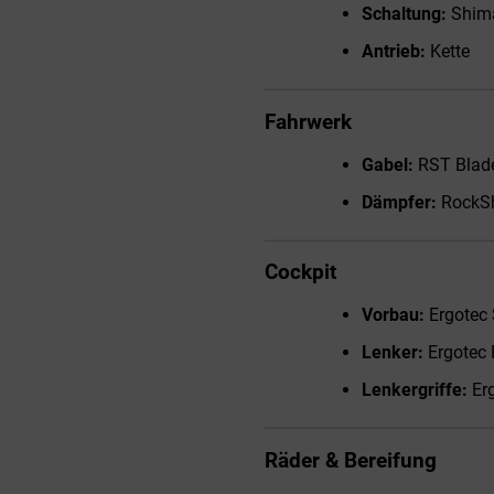
Schaltung:
Shima
Antrieb:
Kette
Fahrwerk
Gabel:
RST Blade
Dämpfer:
RockSh
Cockpit
Vorbau:
Ergotec 
Lenker:
Ergotec 
Lenkergriffe:
Erg
Räder & Bereifung