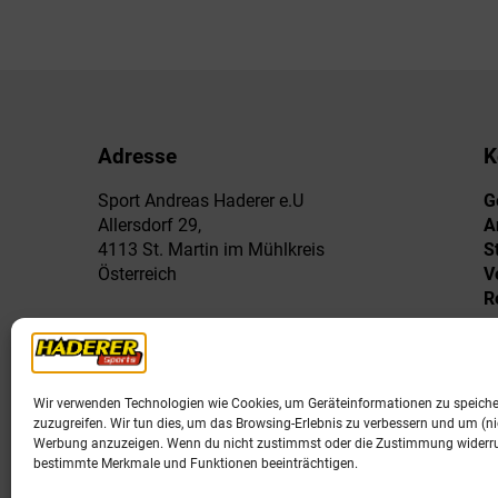
Adresse
K
Sport Andreas Haderer e.U
G
Allersdorf 29,
A
4113 St. Martin im Mühlkreis
S
Österreich
V
R
Wir verwenden Technologien wie Cookies, um Geräteinformationen zu speich
zuzugreifen. Wir tun dies, um das Browsing-Erlebnis zu verbessern und um (nic
Werbung anzuzeigen. Wenn du nicht zustimmst oder die Zustimmung widerruf
bestimmte Merkmale und Funktionen beeinträchtigen.