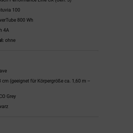
tuvia 100
werTube 800 Wh
h 4A
l:
ohne
ave
 cm (geeignet für Körpergröße ca. 1,60 m –
CO Grey
warz