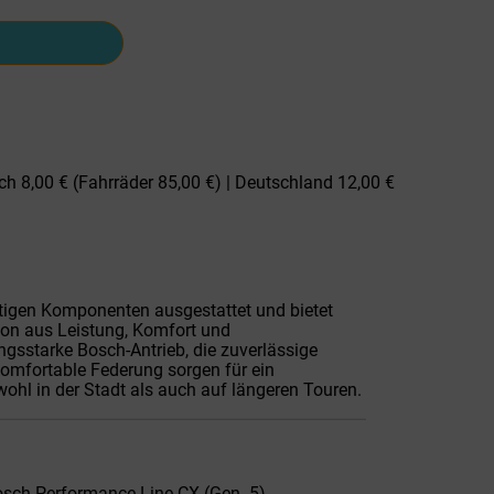
ch 8,00 € (Fahrräder 85,00 €) | Deutschland 12,00 €
rtigen Komponenten ausgestattet und bietet
on aus Leistung, Komfort und
ungsstarke Bosch-Antrieb, die zuverlässige
omfortable Federung sorgen für ein
hl in der Stadt als auch auf längeren Touren.
sch Performance Line CX (Gen. 5)