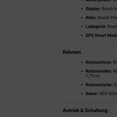
Display:
Bosch In
Akku:
Bosch Po
Ladegerät:
Bosc
GPS Smart Modu
Rahmen
Rahmenform:
W
Rahmenhöhe:
48
1,75 m)
Rahmenfarbe:
E
Dekor:
VDV Sch
Antrieb & Schaltung