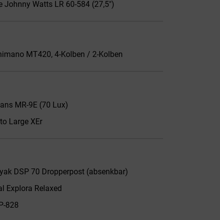
 Johnny Watts LR 60-584 (27,5")
imano MT420, 4-Kolben / 2-Kolben
ans MR-9E (70 Lux)
o Large XEr
yak DSP 70 Dropperpost (absenkbar)
al Explora Relaxed
P-828