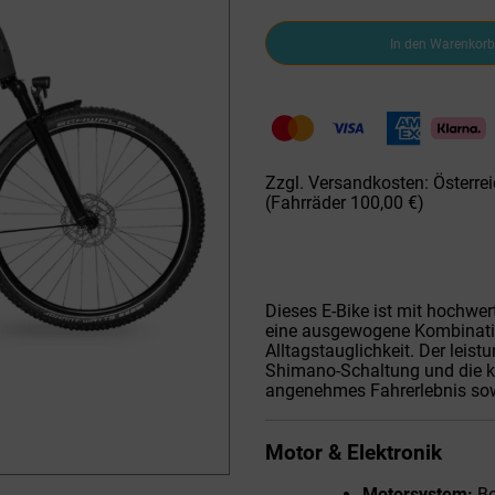
Velo
In den Warenkorb
De
Ville
Elektro
SUV
Fully
800Wh
Eco
Zzgl. Versandkosten: Österrei
grey
(Fahrräder 100,00 €)
Menge
Dieses E-Bike ist mit hochwe
eine ausgewogene Kombinati
Alltagstauglichkeit. Der leist
Shimano-Schaltung und die k
angenehmes Fahrerlebnis sowo
Motor & Elektronik
Motorsystem:
Bo