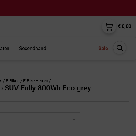
€ 0,00
täten
Secondhand
Sale
Suche
öffnen
es
/
E-Bikes
/
E-Bike Herren
/
tro SUV Fully 800Wh Eco grey