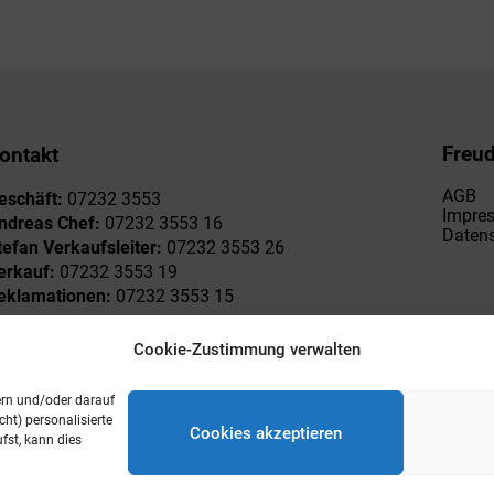
Freu
ontakt
AGB
eschäft:
07232 3553
Impre
ndreas Chef:
07232 3553 16
Datens
tefan Verkaufsleiter:
07232 3553 26
erkauf:
07232 3553 19
eklamationen:
07232 3553 15
Cookie-Zustimmung verwalten
ern und/oder darauf
ht) personalisierte
Cookies akzeptieren
st, kann dies