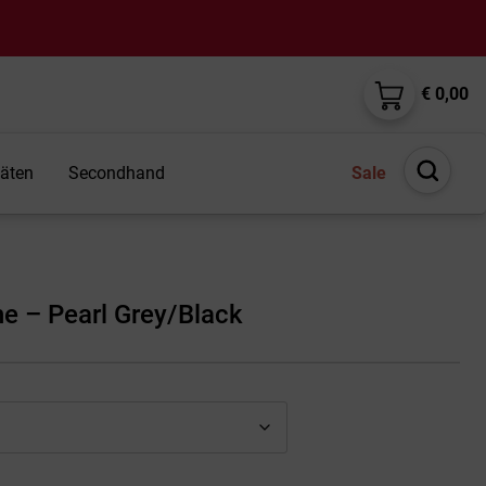
€ 0,00
täten
Secondhand
Sale
Suche
öffnen
e – Pearl Grey/Black