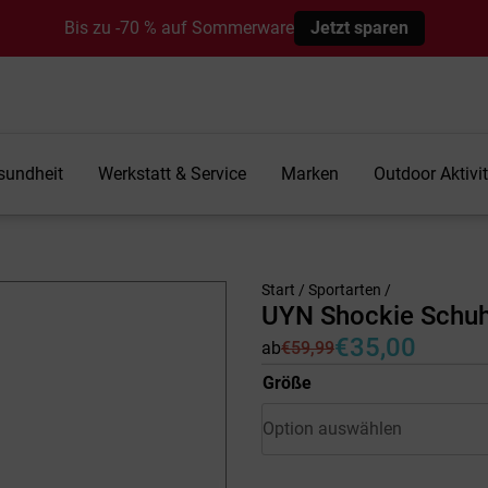
Bis zu -70 % auf Sommerware
Jetzt sparen
sundheit
Werkstatt & Service
Marken
Outdoor Aktivi
Start
/
Sportarten
/
UYN Shockie Schuh
€
35,00
ab
€
59,99
Ursprünglicher
Aktueller
Preis
Preis
Größe
war:
ist:
€59,99
€35,00.