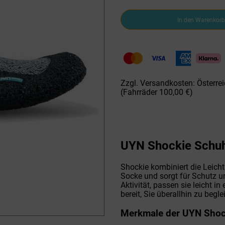
UYN
In den Warenkorb
Shockie
Schuhe
-
Pearl
Grey/Black
Menge
Zzgl. Versandkosten: Österrei
(Fahrräder 100,00 €)
UYN Shockie Schuh
Shockie kombiniert die Leicht
Socke und sorgt für Schutz un
Aktivität, passen sie leicht 
bereit, Sie überallhin zu begle
Merkmale der UYN Shoc