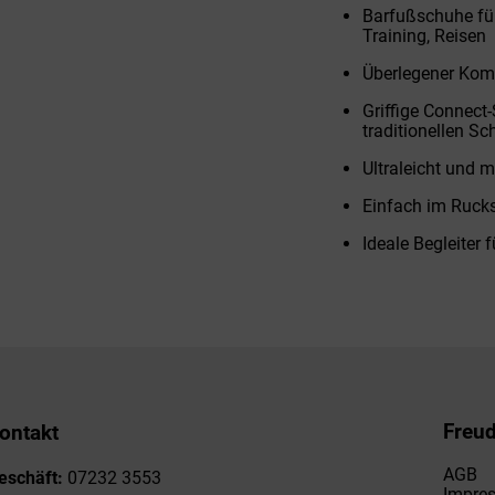
Barfußschuhe für 
Training, Reisen
Überlegener Komf
Griffige Connect-
traditionellen S
Ultraleicht und m
Einfach im Rucks
Ideale Begleiter 
Freu
ontakt
AGB
eschäft:
07232 3553
Impre