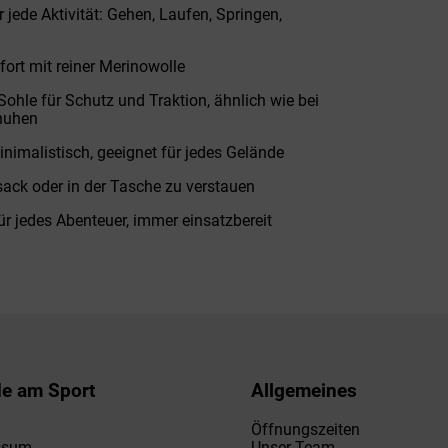
jede Aktivität: Gehen, Laufen, Springen,
ort mit reiner Merinowolle
Sohle für Schutz und Traktion, ähnlich wie bei
chuhen
inimalistisch, geeignet für jedes Gelände
ack oder in der Tasche zu verstauen
für jedes Abenteuer, immer einsatzbereit
de am Sport
Allgemeines
Öffnungszeiten
ssum
Unser Team