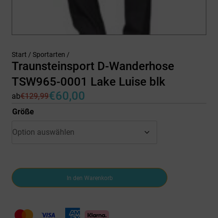
Start
/
Sportarten
/
Traunsteinsport D-Wanderhose
TSW965-0001 Lake Luise blk
€
60,00
ab
€
129,99
Ursprünglicher
Aktueller
Preis
Preis
Größe
war:
ist:
€129,99
€60,00.
Traunsteinsport
In den Warenkorb
D-
Wanderhose
TSW965-
0001
Lake