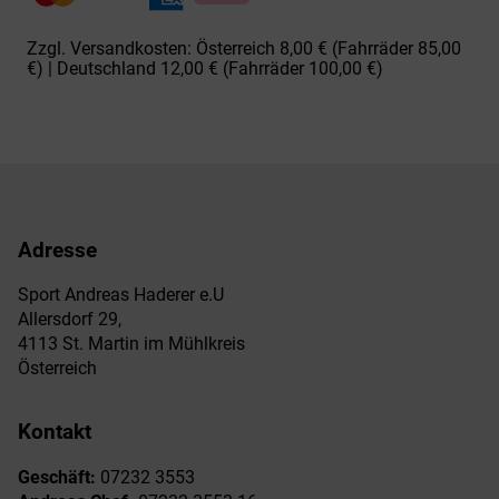
Luise
blk
Zzgl. Versandkosten: Österreich 8,00 € (Fahrräder 85,00
Menge
€) | Deutschland 12,00 € (Fahrräder 100,00 €)
Adresse
Sport Andreas Haderer e.U
Allersdorf 29,
4113 St. Martin im Mühlkreis
Österreich
Kontakt
Geschäft:
07232 3553