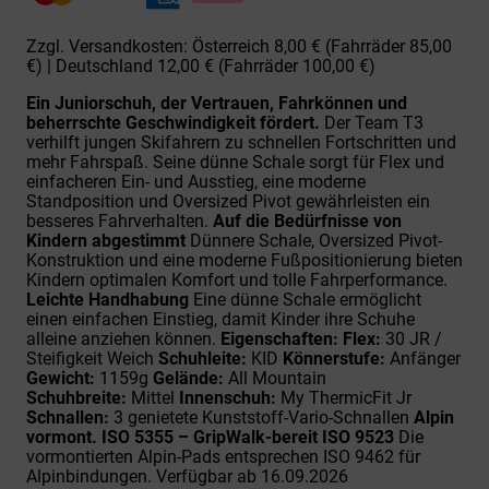
Zzgl. Versandkosten: Österreich 8,00 € (Fahrräder 85,00
€) | Deutschland 12,00 € (Fahrräder 100,00 €)
Ein Juniorschuh, der Vertrauen, Fahrkönnen und
beherrschte Geschwindigkeit fördert.
Der Team T3
verhilft jungen Skifahrern zu schnellen Fortschritten und
mehr Fahrspaß. Seine dünne Schale sorgt für Flex und
einfacheren Ein- und Ausstieg, eine moderne
Standposition und Oversized Pivot gewährleisten ein
besseres Fahrverhalten.
Auf die Bedürfnisse von
Kindern abgestimmt
Dünnere Schale, Oversized Pivot-
Konstruktion und eine moderne Fußpositionierung bieten
Kindern optimalen Komfort und tolle Fahrperformance.
Leichte Handhabung
Eine dünne Schale ermöglicht
einen einfachen Einstieg, damit Kinder ihre Schuhe
alleine anziehen können.
Eigenschaften:
Flex:
30 JR /
Steifigkeit Weich
Schuhleite:
KID
Könnerstufe:
Anfänger
Gewicht:
1159g
Gelände:
All Mountain
Schuhbreite:
Mittel
Innenschuh:
My ThermicFit Jr
Schnallen:
3 genietete Kunststoff-Vario-Schnallen
Alpin
vormont. ISO 5355 – GripWalk-bereit ISO 9523
Die
vormontierten Alpin-Pads entsprechen ISO 9462 für
Alpinbindungen. Verfügbar ab 16.09.2026