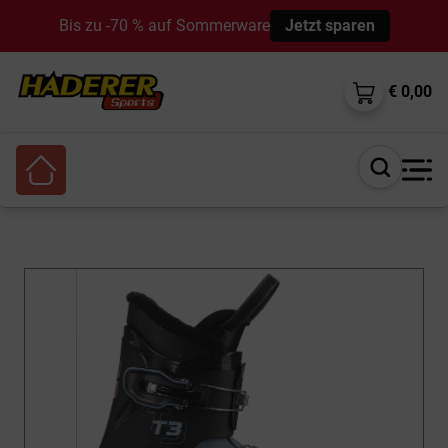
Bis zu -70 % auf Sommerware
Jetzt sparen
€ 0,00
Suche
öffnen