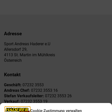
Adresse
Sport Andreas Haderer e.U
Allersdorf 29,
4113 St. Martin im Mühlkreis
Österreich
Kontakt
Geschäft:
07232 3553
Andreas Chef:
07232 3553 16
Stefan Verkaufsleiter:
07232 3553 26
Verkauf:
07232 3553 19
Reklamationen:
07232 3553 15
Cookie-Zustimmung verwalten