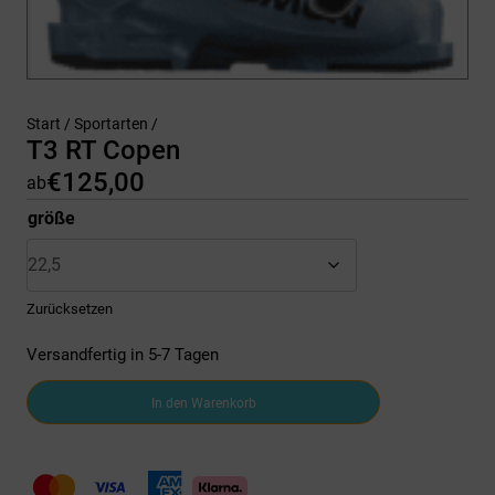
Start
/
Sportarten
/
T3 RT Copen
€
125,00
ab
größe
Zurücksetzen
Versandfertig in 5-7 Tagen
T3
In den Warenkorb
RT
Copen
Menge