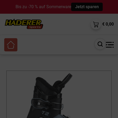
Bis zu -70 % auf Sommerware
Jetzt sparen
€ 0,00
Suche
öffnen