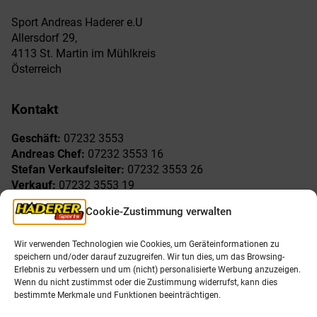
Sport Andreas Haderer e.U
Allersdorf 29,
4113 St. Martin im Mühlkreis
Österreich
Kontakt
Geschäft:
07232 3553
Andreas Chef:
07232 3553 16
Stefan Verkaufsleiter:
07232 3553 26
Verkauf:
07232 3553 19
Reklamationen:
07232 3553 15
Cookie-Zustimmung verwalten
Freude am Sport
Allgemeines
Wir verwenden Technologien wie Cookies, um Geräteinformationen zu
speichern und/oder darauf zuzugreifen. Wir tun dies, um das Browsing-
AGB
Öffnungszeiten
Erlebnis zu verbessern und um (nicht) personalisierte Werbung anzuzeigen.
Impressum
Unser Team
Wenn du nicht zustimmst oder die Zustimmung widerrufst, kann dies
Datenschutzerklärung
Shop
bestimmte Merkmale und Funktionen beeinträchtigen.
Karriere