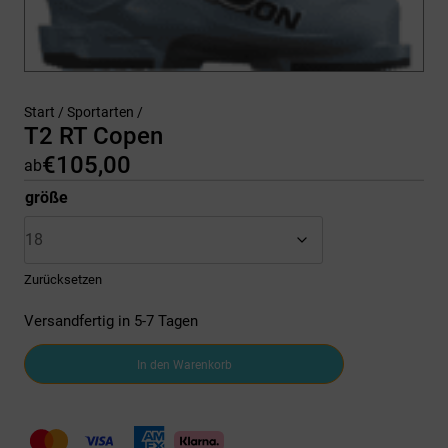
Start
/
Sportarten
/
T2 RT Copen
€
105,00
ab
größe
Zurücksetzen
Versandfertig in 5-7 Tagen
T2
In den Warenkorb
RT
Copen
Menge