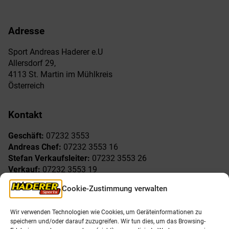
Adresse
Sport Andreas Haderer e.U
Allersdorf 29,
4113 St. Martin im Mühlkreis
Österreich
Kontakt
Geschäft:
07232 3553
Andreas Chef:
07232 3553 16
Stefan Verkaufsleiter:
07232 3553 26
Verkauf:
07232 3553 19
Reklamationen:
07232 3553 15
Cookie-Zustimmung verwalten
Freude am Sport
Allgemeines
Wir verwenden Technologien wie Cookies, um Geräteinformationen zu
speichern und/oder darauf zuzugreifen. Wir tun dies, um das Browsing-
AGB
Öffnungszeiten