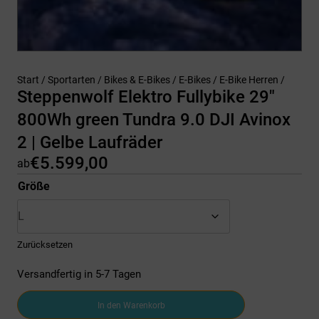
Start
/
Sportarten
/
Bikes & E-Bikes
/
E-Bikes
/
E-Bike Herren
/
Steppenwolf Elektro Fullybike 29″
800Wh green Tundra 9.0 DJI Avinox
2 | Gelbe Laufräder
€
5.599,00
ab
Größe
Zurücksetzen
Versandfertig in 5-7 Tagen
Steppenwolf
In den Warenkorb
Elektro