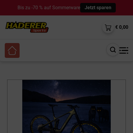
Bis zu -70 % auf Sommerware
Jetzt sparen
€ 0,00
Suche
öffnen