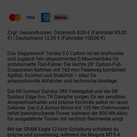
Fullybike
29"
800Wh
green
Tundra
9.0
Zzgl. Versandkosten: Österreich 8,00 € (Fahrräder 85,00
DJI
€) | Deutschland 12,00 € (Fahrräder 100,00 €)
Avinox
2
|
Das Steppenwolf Tundra 9.0 Carbon ist ein kraftvolles
Gelbe
und zugleich fein abgestimmtes E-Mountainbike für
Laufräder
ambitionierte Trail-Fahrer. Der leichte 29" Carbon-Full-
Menge
Suspension-Rahmen mit 160 mm Federweg kombiniert
Agilität, Komfort und Stabilität – ideal für
anspruchsvolle Abfahrten und technische Anstiege.
Die SR Suntour Durolux 38X Federgabel und der SR
Suntour Edge Evo TR Dämpfer sorgen für ein sensibles
Ansprechverhalten und präzise Kontrolle selbst im rauen
Gelände. Der DJI Avinox Motor mit 105 Nm Drehmoment
liefert beeindruckende Power, während der 800-Wh-Akku
für ausgedehnte Touren mit reichlich Reichweite sorgt.
Mit der SRAM Eagle 12-fach Schaltung schaltest du
präzise und zuverlässig, während die Magura MT5 4-