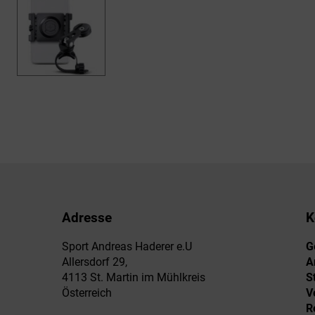
Adresse
K
Sport Andreas Haderer e.U
G
Allersdorf 29,
A
4113 St. Martin im Mühlkreis
S
Österreich
V
R