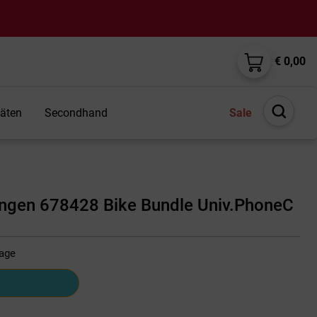
€ 0,00
täten
Secondhand
Sale
Suche
öffnen
ungen 678428 Bike Bundle Univ.PhoneC
tage