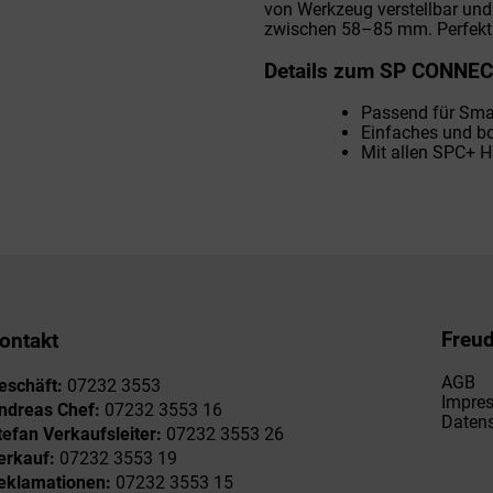
von Werkzeug verstellbar und 
zwischen 58–85 mm. Perfekt 
Details zum SP CONNEC
Passend für Sma
Einfaches und b
Mit allen SPC+ 
Freu
ontakt
AGB
eschäft:
07232 3553
Impre
ndreas Chef:
07232 3553 16
Datens
tefan Verkaufsleiter:
07232 3553 26
erkauf:
07232 3553 19
eklamationen:
07232 3553 15