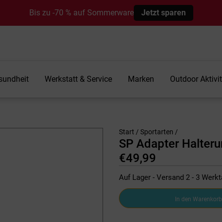
Bis zu -70 % auf Sommerware
Jetzt sparen
sundheit
Werkstatt & Service
Marken
Outdoor Aktivi
Start
/
Sportarten
/
SP Adapter Halter
€
49,99
Auf Lager - Versand 2 - 3 Werk
SP
In den Warenkorb
Adapter
Halterungen
678428