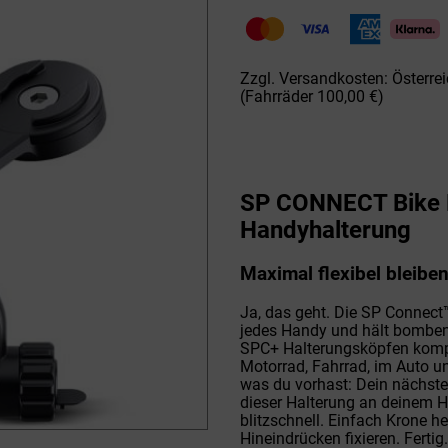
Bike
Bundle
Univ.PhoneC
Menge
Zzgl. Versandkosten: Österrei
(Fahrräder 100,00 €)
SP CONNECT Bike 
Handyhalterung
Maximal flexibel bleib
Ja, das geht. Die SP Connect
jedes Handy und hält bombenf
SPC+ Halterungsköpfen kompa
Motorrad, Fahrrad, im Auto und
was du vorhast: Dein nächst
dieser Halterung an deinem H
blitzschnell. Einfach Krone 
Hineindrücken fixieren. Ferti