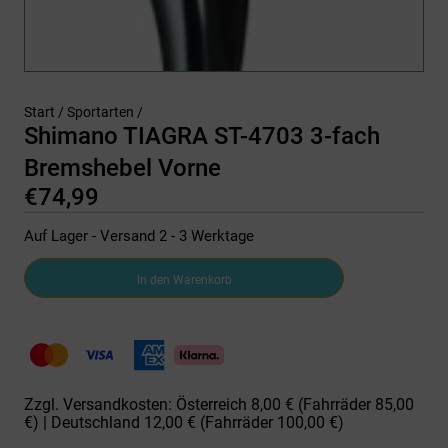
Start
/
Sportarten
/
Shimano TIAGRA ST-4703 3-fach
Bremshebel Vorne
€
74,99
Auf Lager - Versand 2 - 3 Werktage
Shimano
In den Warenkorb
TIAGRA
ST-
4703
3-
fach
Bremshebel
Vorne
Zzgl. Versandkosten: Österreich 8,00 € (Fahrräder 85,00
Menge
€) | Deutschland 12,00 € (Fahrräder 100,00 €)