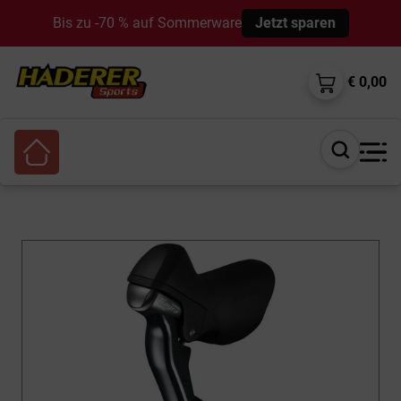
Bis zu -70 % auf Sommerware
Jetzt sparen
€ 0,00
Suche
öffnen