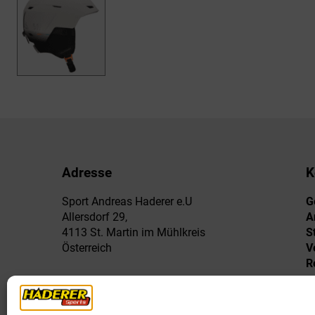
Adresse
K
Sport Andreas Haderer e.U
G
Allersdorf 29,
A
4113 St. Martin im Mühlkreis
S
Österreich
V
R