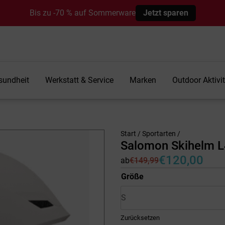
Bis zu -70 % auf Sommerware
Jetzt sparen
sundheit
Werkstatt & Service
Marken
Outdoor Aktivi
Start
/
Sportarten
/
Salomon Skihelm L
€
120,00
ab
€
149,99
Ursprünglicher
Aktueller
Preis
Preis
Größe
war:
ist:
€149,99
€120,00.
Zurücksetzen