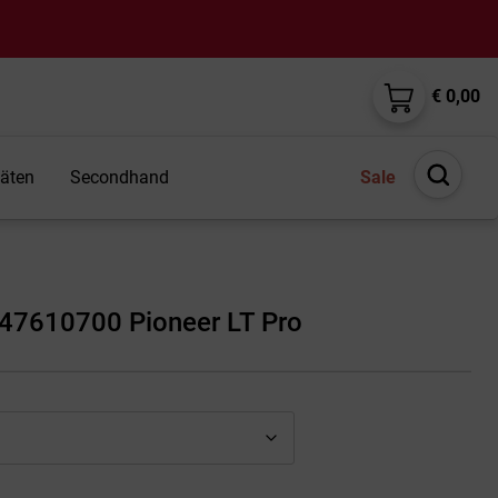
€ 0,00
täten
Secondhand
Sale
Suche
öffnen
47610700 Pioneer LT Pro