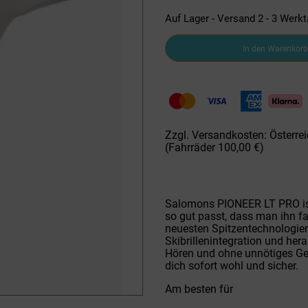
Auf Lager - Versand 2 - 3 Werk
Salomon
In den Warenkorb
Skihelm
L47610700
Pioneer
LT
Pro
Menge
Zzgl. Versandkosten: Österrei
(Fahrräder 100,00 €)
Salomons PIONEER LT PRO ist 
so gut passt, dass man ihn fa
neuesten Spitzentechnologien
Skibrillenintegration und h
Hören und ohne unnötiges Gew
dich sofort wohl und sicher.
Am besten für