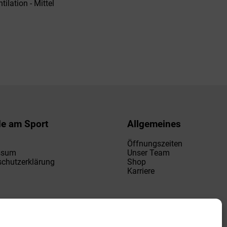
tilation - Mittel
de am Sport
Allgemeines
Öffnungszeiten
ssum
Unser Team
chutzerklärung
Shop
Karriere