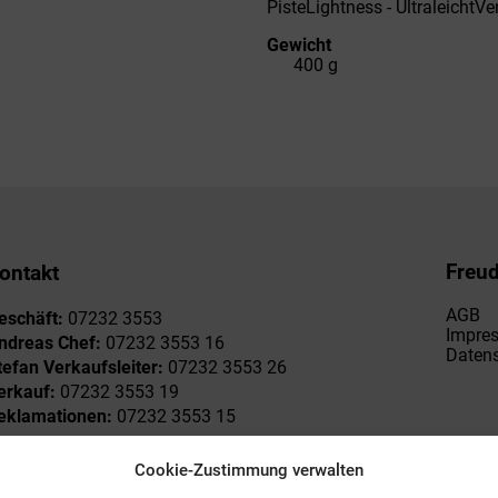
Piste
Lightness - Ultraleicht
Ven
Gewicht
400 g
Freu
ontakt
AGB
eschäft:
07232 3553
Impre
ndreas Chef:
07232 3553 16
Datens
tefan Verkaufsleiter:
07232 3553 26
erkauf:
07232 3553 19
eklamationen:
07232 3553 15
Cookie-Zustimmung verwalten