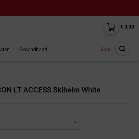
€ 0,00
täten
Secondhand
Sale
Suche
öffnen
CON LT ACCESS Skihelm White