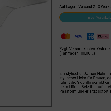
Auf Lager - Versand 2 - 3 Werk
Salomon
In den Warenkorb
Pioneer
ICON
LT
ACCESS
Skihelm
White
Menge
Zzgl. Versandkosten: Österrei
(Fahrräder 100,00 €)
Ein stylischer Damen-Helm mi
stylischer Helm für Frauen, der
rahmt die Skibrille perfekt e
beim Hören. Setz ihn auf, dre
Passform und er sitzt sofort