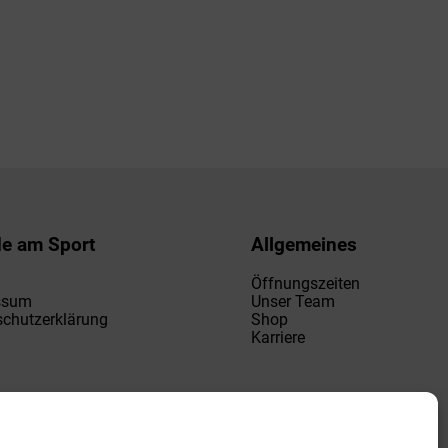
de am Sport
Allgemeines
Öffnungszeiten
ssum
Unser Team
chutzerklärung
Shop
Karriere