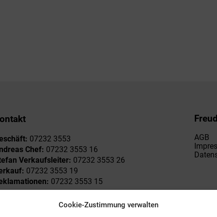
Freu
ontakt
AGB
eschäft:
07232 3553
Impre
ndreas Chef:
07232 3553 16
Datens
tefan Verkaufsleiter:
07232 3553 26
erkauf:
07232 3553 19
eklamationen:
07232 3553 15
Cookie-Zustimmung verwalten