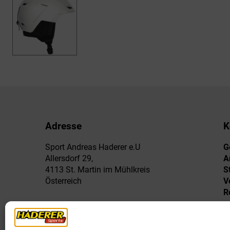
Adresse
K
Sport Andreas Haderer e.U
G
Allersdorf 29,
A
4113 St. Martin im Mühlkreis
S
Österreich
V
R