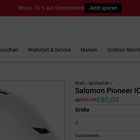
Bis zu -70 % auf Sommerware
Jetzt sparen
sundheit
Werkstatt & Service
Marken
Outdoor Aktivi
Start
/
Sportarten
/
Salomon Pioneer I
€
80,00
ab
€
99,99
Ursprünglicher
Aktueller
Preis
Preis
Größe
war:
ist:
€99,99
€80,00.
Zurücksetzen