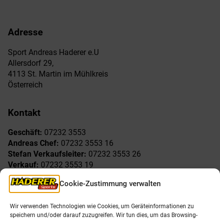
Adresse
Sport Andreas Haderer e.U
Allersdorf 29,
4113 St. Martin im Mühlkreis
Österreich
Kontakt
Geschäft:
07232 3553
Andreas Chef:
07232 3553 16
Stefan Verkaufsleiter:
07232 3553 26
Verkauf:
07232 3553 19
Reklamationen:
07232 3553 15
Cookie-Zustimmung verwalten
Freude am Sport
Allgemeines
Wir verwenden Technologien wie Cookies, um Geräteinformationen zu
speichern und/oder darauf zuzugreifen. Wir tun dies, um das Browsing-