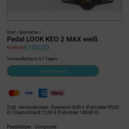
Start
/
Sportarten
/
Pedal LOOK KEO 2 MAX weiß
€
100,00
€
159,99
Ursprünglicher
Aktueller
Preis
Preis
Versandfertig in 5-7 Tagen
war:
ist:
€159,99
€100,00.
Pedal
In den Warenkorb
LOOK
KEO
2
MAX
weiß
Menge
Zzgl. Versandkosten: Österreich 8,00 € (Fahrräder 85,00
€) | Deutschland 12,00 € (Fahrräder 100,00 €)
Pedalkörper:
Composite