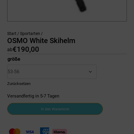
Start
/
Sportarten
/
OSMO White Skihelm
€
190,00
ab
größe
Zurücksetzen
Versandfertig in 5-7 Tagen
OSMO
In den Warenkorb
White
Skihelm
Menge