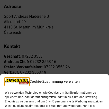
Adresse
Sport Andreas Haderer e.U
Allersdorf 29,
4113 St. Martin im Mühlkreis
Österreich
Kontakt
Geschäft:
07232 3553
Andreas Chef:
07232 3553 16
Stefan Verkaufsleiter:
07232 3553 26
Verkauf:
07232 3553 19
Reklamationen:
07232 3553 15
Cookie-Zustimmung verwalten
Freude am Sport
Allgemeines
Wir verwenden Technologien wie Cookies, um Geräteinformationen zu
speichern und/oder darauf zuzugreifen. Wir tun dies, um das Browsing-
AGB
Öffnungszeiten
Erlebnis zu verbessern und um (nicht) personalisierte Werbung anzuzeigen.
Impressum
Unser Team
Wenn du nicht zustimmst oder die Zustimmung widerrufst, kann dies