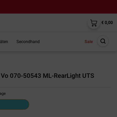
€ 0,00
täten
Secondhand
Sale
Suche
öffnen
t Vo 070-50543 ML-RearLight UTS
tage