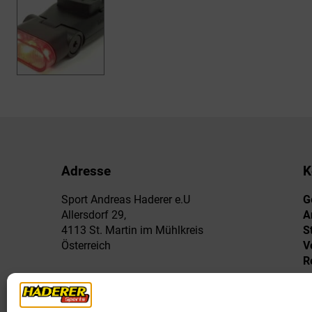
Adresse
K
Sport Andreas Haderer e.U
G
Allersdorf 29,
A
4113 St. Martin im Mühlkreis
S
Österreich
V
R