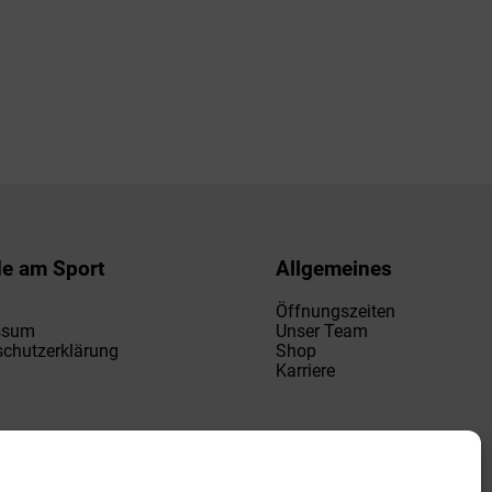
de am Sport
Allgemeines
Öffnungszeiten
ssum
Unser Team
chutzerklärung
Shop
Karriere