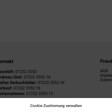
Freu
ontakt
AGB
eschäft:
07232 3553
Impre
ndreas Chef:
07232 3553 16
Datens
tefan Verkaufsleiter:
07232 3553 26
erkauf:
07232 3553 19
eklamationen:
07232 3553 15
Cookie-Zustimmung verwalten