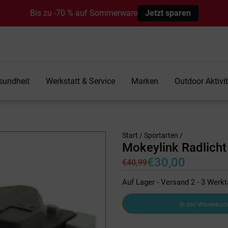
Bis zu -70 % auf Sommerware
Jetzt sparen
sundheit
Werkstatt & Service
Marken
Outdoor Aktivi
Start
/
Sportarten
/
Mokeylink Radlich
€
30,00
€
40,99
Ursprünglicher
Aktueller
Preis
Preis
Auf Lager - Versand 2 - 3 Werk
war:
ist:
€40,99
€30,00.
Mokeylink
In den Warenkorb
Radlicht
Vo
070-