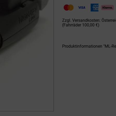
50543
ML-
RearLight
UTS
Zzgl. Versandkosten: Österrei
Menge
(Fahrräder 100,00 €)
Produktinformationen "ML-R