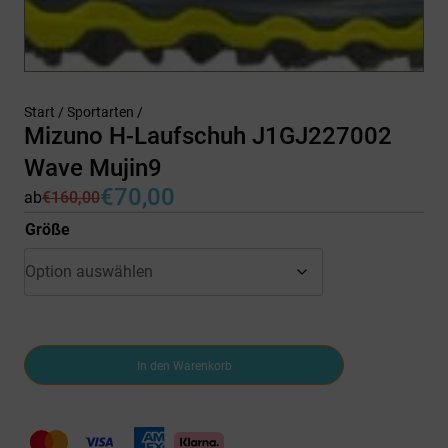
Start
/
Sportarten
/
Mizuno H-Laufschuh J1GJ227002
Wave Mujin9
€
70,00
ab
€
160,00
Ursprünglicher
Aktueller
Preis
Preis
Größe
war:
ist:
€160,00
€70,00.
Mizuno
In den Warenkorb
H-
Laufschuh
J1GJ227002
Wave
Mujin9