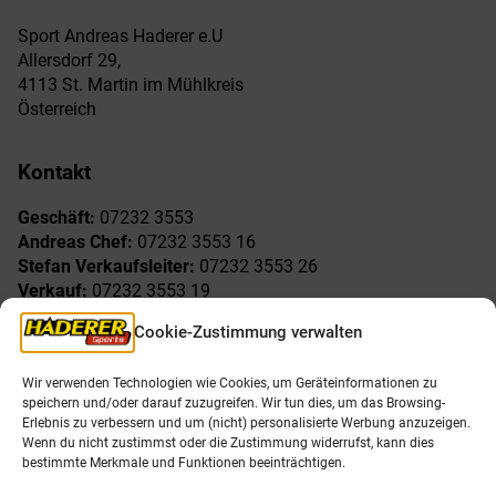
Sport Andreas Haderer e.U
Allersdorf 29,
4113 St. Martin im Mühlkreis
Österreich
Kontakt
Geschäft:
07232 3553
Andreas Chef:
07232 3553 16
Stefan Verkaufsleiter:
07232 3553 26
Verkauf:
07232 3553 19
Reklamationen:
07232 3553 15
Cookie-Zustimmung verwalten
Freude am Sport
Allgemeines
Wir verwenden Technologien wie Cookies, um Geräteinformationen zu
speichern und/oder darauf zuzugreifen. Wir tun dies, um das Browsing-
AGB
Öffnungszeiten
Erlebnis zu verbessern und um (nicht) personalisierte Werbung anzuzeigen.
Impressum
Unser Team
Wenn du nicht zustimmst oder die Zustimmung widerrufst, kann dies
Datenschutzerklärung
Shop
bestimmte Merkmale und Funktionen beeinträchtigen.
Karriere