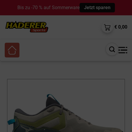
Bis zu -70 % auf Sommerware
Jetzt sparen
€ 0,00
Suche
öffnen