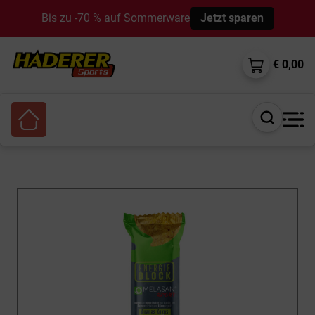
Bis zu -70 % auf Sommerware
Jetzt sparen
€ 0,00
Suche
öffnen