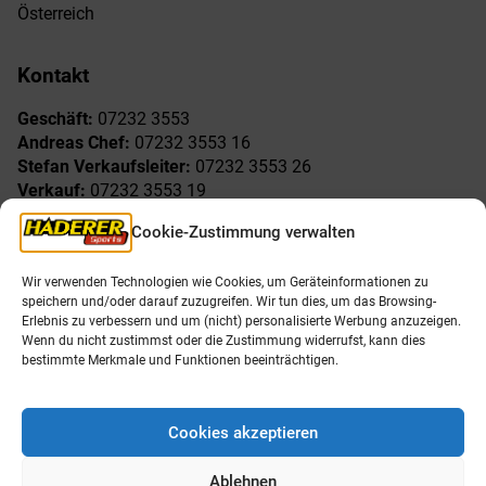
Österreich
Kontakt
Geschäft:
07232 3553
Andreas Chef:
07232 3553 16
Stefan Verkaufsleiter:
07232 3553 26
Verkauf:
07232 3553 19
Reklamationen:
07232 3553 15
Cookie-Zustimmung verwalten
Freude am Sport
Allgemeines
Wir verwenden Technologien wie Cookies, um Geräteinformationen zu
speichern und/oder darauf zuzugreifen. Wir tun dies, um das Browsing-
AGB
Öffnungszeiten
Erlebnis zu verbessern und um (nicht) personalisierte Werbung anzuzeigen.
Impressum
Unser Team
Wenn du nicht zustimmst oder die Zustimmung widerrufst, kann dies
Datenschutzerklärung
Shop
bestimmte Merkmale und Funktionen beeinträchtigen.
Karriere
Cookies akzeptieren
Ablehnen