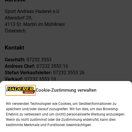
Sport Andreas Haderer e.U
Allersdorf 29,
4113 St. Martin im Mühlkreis
Österreich
Kontakt
Geschäft:
07232 3553
Andreas Chef:
07232 3553 16
Stefan Verkaufsleiter:
07232 3553 26
Verkauf:
07232 3553 19
Reklamationen:
07232 3553 15
Cookie-Zustimmung verwalten
Freude am Sport
Allgemeines
Wir verwenden Technologien wie Cookies, um Geräteinformationen zu
speichern und/oder darauf zuzugreifen. Wir tun dies, um das Browsing-
AGB
Öffnungszeiten
Erlebnis zu verbessern und um (nicht) personalisierte Werbung anzuzeigen.
Impressum
Unser Team
Wenn du nicht zustimmst oder die Zustimmung widerrufst, kann dies
Datenschutzerklärung
Shop
bestimmte Merkmale und Funktionen beeinträchtigen.
Karriere