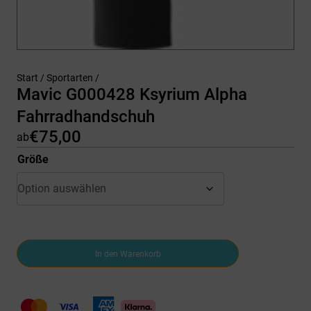
Start
/
Sportarten
/
Mavic G000428 Ksyrium Alpha
Fahrradhandschuh
€
75,00
ab
Größe
Mavic
In den Warenkorb
G000428
Ksyrium
Alpha
Fahrradhandschuh
Menge