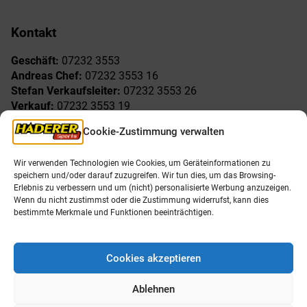
Kontakt
Geschäft:
07232 3553
Andreas Chef:
07232 3553 16
Stefan Verkaufsleiter:
07232 3553 26
Verkauf:
07232 3553 19
Reklamationen:
07232 3553 15
Cookie-Zustimmung verwalten
Freude am Sport
Allgemeines
Wir verwenden Technologien wie Cookies, um Geräteinformationen zu
speichern und/oder darauf zuzugreifen. Wir tun dies, um das Browsing-
AGB
Öffnungszeiten
Erlebnis zu verbessern und um (nicht) personalisierte Werbung anzuzeigen.
Impressum
Unser Team
Wenn du nicht zustimmst oder die Zustimmung widerrufst, kann dies
Datenschutzerklärung
Shop
bestimmte Merkmale und Funktionen beeinträchtigen.
Karriere
Cookies akzeptieren
Ablehnen