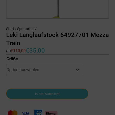
Start
/
Sportarten
/
Leki Langlaufstock 64927701 Mezza
Train
€
35,00
ab
€
110,00
Ursprünglicher
Aktueller
Preis
Preis
Größe
war:
ist:
€110,00
€35,00.
Leki
In den Warenkorb
Langlaufstock
64927701
Mezza
Train
Menge