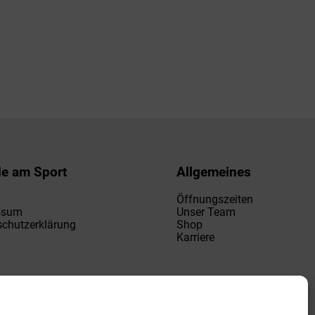
de am Sport
Allgemeines
Öffnungszeiten
ssum
Unser Team
chutzerklärung
Shop
Karriere