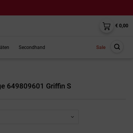
€ 0,00
täten
Secondhand
Sale
Suche
öffnen
ge 649809601 Griffin S