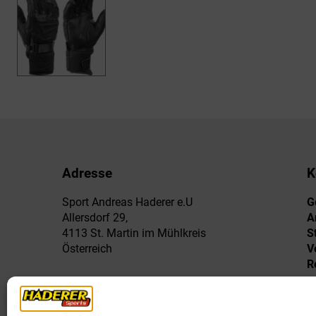
Adresse
K
Sport Andreas Haderer e.U
G
Allersdorf 29,
A
4113 St. Martin im Mühlkreis
S
Österreich
V
R