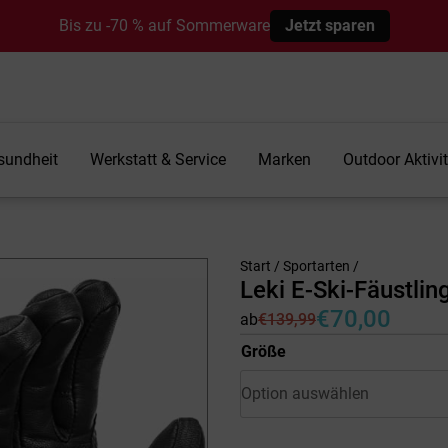
Bis zu -70 % auf Sommerware
Jetzt sparen
sundheit
Werkstatt & Service
Marken
Outdoor Aktivi
Start
/
Sportarten
/
Leki E-Ski-Fäustlin
€
70,00
ab
€
139,99
Ursprünglicher
Aktueller
Preis
Preis
Größe
war:
ist:
€139,99
€70,00.