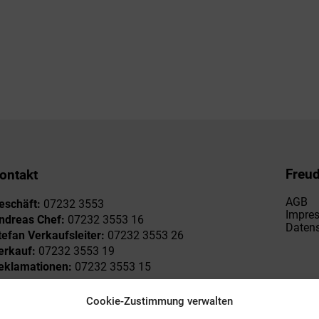
Freu
ontakt
AGB
eschäft:
07232 3553
Impre
ndreas Chef:
07232 3553 16
Datens
tefan Verkaufsleiter:
07232 3553 26
erkauf:
07232 3553 19
eklamationen:
07232 3553 15
Cookie-Zustimmung verwalten