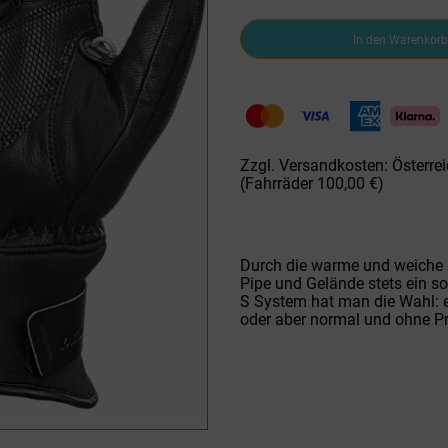
Leki
In den Warenkorb
E-
Ski-
Fäustlinge
649809601
Griffin
S
Menge
Zzgl. Versandkosten: Österrei
(Fahrräder 100,00 €)
Durch die warme und weiche Füt
Pipe und Gelände stets ein so
S System hat man die Wahl: en
oder aber normal und ohne P