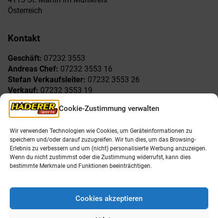
Österreich
Kontakt
Geschäft:
07232 3553
Andreas Chef:
07232 3553 16
Stefan Verkaufsleiter:
07232 3553 26
Verkauf:
07232 3553 19
Reklamationen:
07232 3553 15
Cookie-Zustimmung verwalten
Freude am Sport
Allgemeines
Wir verwenden Technologien wie Cookies, um Geräteinformationen zu
speichern und/oder darauf zuzugreifen. Wir tun dies, um das Browsing-
AGB
Öffnungszeiten
Erlebnis zu verbessern und um (nicht) personalisierte Werbung anzuzeigen.
Impressum
Unser Team
Wenn du nicht zustimmst oder die Zustimmung widerrufst, kann dies
Datenschutzerklärung
Shop
bestimmte Merkmale und Funktionen beeinträchtigen.
Karriere
Cookies akzeptieren