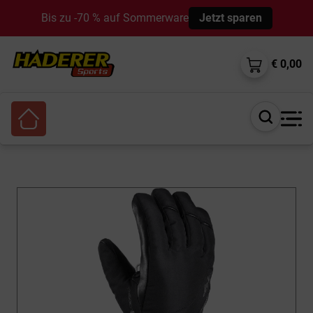
Bis zu -70 % auf Sommerware
Jetzt sparen
€ 0,00
Suche
öffnen