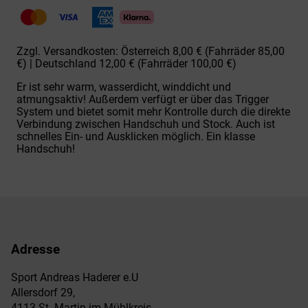
Snowbird
3D
GTX
blk
Zzgl. Versandkosten: Österreich 8,00 € (Fahrräder 85,00
Menge
€) | Deutschland 12,00 € (Fahrräder 100,00 €)
Er ist sehr warm, wasserdicht, winddicht und
atmungsaktiv! Außerdem verfügt er über das Trigger
System und bietet somit mehr Kontrolle durch die direkte
Verbindung zwischen Handschuh und Stock. Auch ist
schnelles Ein- und Ausklicken möglich. Ein klasse
Handschuh!
Adresse
Sport Andreas Haderer e.U
Allersdorf 29,
4113 St. Martin im Mühlkreis