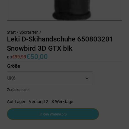
Start
/
Sportarten
/
Leki D-Skihandschuhe 650803201
Snowbird 3D GTX blk
€
50,00
ab
€
99,99
Ursprünglicher
Aktueller
Preis
Preis
Größe
war:
ist:
€99,99
€50,00.
Zurücksetzen
Auf Lager - Versand 2 - 3 Werktage
Leki
In den Warenkorb
D-
Skihandschuhe
650803201