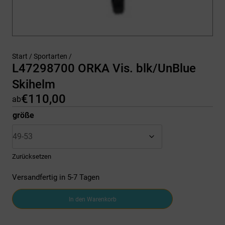
Start
/
Sportarten
/
L47298700 ORKA Vis. blk/UnBlue
Skihelm
€
110,00
ab
größe
Zurücksetzen
Versandfertig in 5-7 Tagen
L47298700
In den Warenkorb
ORKA
Vis.
blk/UnBlue