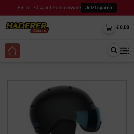
Bis zu -70 % auf Sommerware
Jetzt sparen
€ 0,00
Suche
öffnen