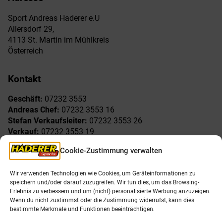
Sport Andreas Haderer e.U
Allersdorf 29,
4113 St. Martin im Mühlkreis
Österreich
Kontakt
Geschäft:
07232 3553
Andreas Chef:
07232 3553 16
Stefan Verkaufsleiter:
07232 3553 26
Verkauf:
07232 3553 19
Reklamationen:
07232 3553 15
Cookie-Zustimmung verwalten
Freude am Sport
Allgemeines
Wir verwenden Technologien wie Cookies, um Geräteinformationen zu
speichern und/oder darauf zuzugreifen. Wir tun dies, um das Browsing-
AGB
Öffnungszeiten
Erlebnis zu verbessern und um (nicht) personalisierte Werbung anzuzeigen.
Impressum
Unser Team
Wenn du nicht zustimmst oder die Zustimmung widerrufst, kann dies
Datenschutzerklärung
Shop
bestimmte Merkmale und Funktionen beeinträchtigen.
Karriere