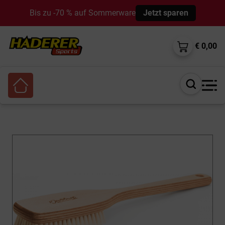
Bis zu -70 % auf Sommerware
Jetzt sparen
€ 0,00
Suche
öffnen