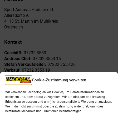
Sport Andreas Haderer e.U
Allersdorf 29,
4113 St. Martin im Mühlkreis
Österreich
Kontakt
Geschäft:
07232 3553
Andreas Chef:
07232 3553 16
Stefan Verkaufsleiter:
07232 3553 26
Verkauf:
07232 3553 19
Reklamationen:
07232 3553 15
Cookie-Zustimmung verwalten
Freude am Sport
Allgemeines
Wir verwenden Technologien wie Cookies, um Geräteinformationen zu
speichern und/oder darauf zuzugreifen. Wir tun dies, um das Browsing-
AGB
Öffnungszeiten
Erlebnis zu verbessern und um (nicht) personalisierte Werbung anzuzeigen.
Impressum
Unser Team
Wenn du nicht zustimmst oder die Zustimmung widerrufst, kann dies
Datenschutzerklärung
Shop
bestimmte Merkmale und Funktionen beeinträchtigen.
Karriere