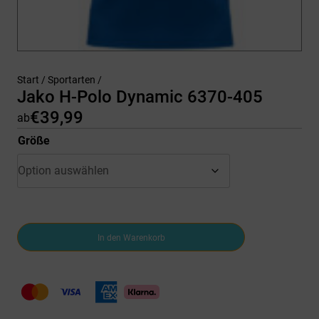
Start
/
Sportarten
/
Jako H-Polo Dynamic 6370-405
€
39,99
ab
Größe
Jako
In den Warenkorb
H-
Polo
Dynamic
6370-
405
Menge