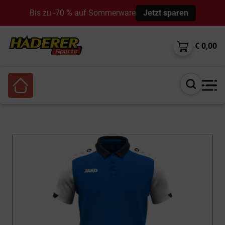
Bis zu -70 % auf Sommerware
Jetzt sparen
€ 0,00
Suche
öffnen