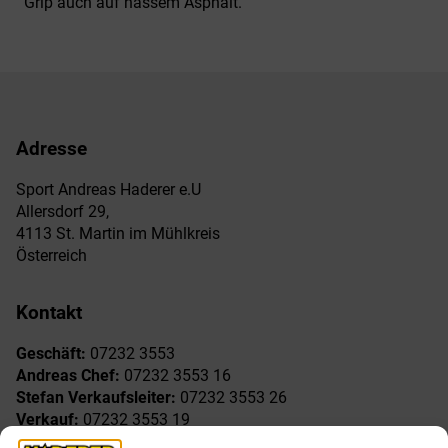
Grip auch auf nassem Asphalt.
Adresse
Sport Andreas Haderer e.U
Allersdorf 29,
4113 St. Martin im Mühlkreis
Österreich
Kontakt
Geschäft:
07232 3553
Andreas Chef:
07232 3553 16
Stefan Verkaufsleiter:
07232 3553 26
Verkauf:
07232 3553 19
Reklamationen:
07232 3553 15