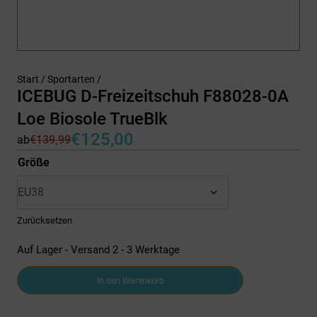
Start
/
Sportarten
/
ICEBUG D-Freizeitschuh F88028-0A
Loe Biosole TrueBlk
€
125,00
ab
€
139,99
Ursprünglicher
Aktueller
Preis
Preis
Größe
war:
ist:
€139,99
€125,00.
Zurücksetzen
Auf Lager - Versand 2 - 3 Werktage
ICEBUG
In den Warenkorb
D-
Freizeitschuh
F88028-