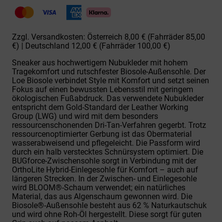
0A
Loe
Biosole
TrueBlk
Zzgl. Versandkosten: Österreich 8,00 € (Fahrräder 85,00
Menge
€) | Deutschland 12,00 € (Fahrräder 100,00 €)
Sneaker aus hochwertigem Nubukleder mit hohem
Tragekomfort und rutschfester Biosole-Außensohle. Der
Loe Biosole verbindet Style mit Komfort und setzt seinen
Fokus auf einen bewussten Lebensstil mit geringem
ökologischen Fußabdruck. Das verwendete Nubukleder
entspricht dem Gold-Standard der Leather Working
Group (LWG) und wird mit dem besonders
ressourcenschonenden Dri-Tan-Verfahren gegerbt. Trotz
ressourcenoptimierter Gerbung ist das Obermaterial
wasserabweisend und pflegeleicht. Die Passform wird
durch ein halb verstecktes Schnürsystem optimiert. Die
BUGforce-Zwischensohle sorgt in Verbindung mit der
OrthoLite Hybrid-Einlegesohle für Komfort – auch auf
längeren Strecken. In der Zwischen- und Einlegesohle
wird BLOOM®-Schaum verwendet; ein natürliches
Material, das aus Algenschaum gewonnen wird. Die
Biosole®-Außensohle besteht aus 62 % Naturkautschuk
und wird ohne Roh-Öl hergestellt. Diese sorgt für guten