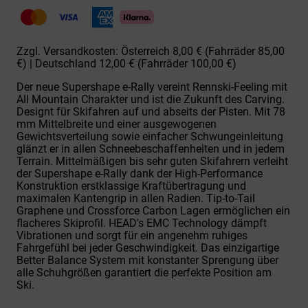
Supershape
e-
Rally
SW
Zzgl. Versandkosten: Österreich 8,00 € (Fahrräder 85,00
+
€) | Deutschland 12,00 € (Fahrräder 100,00 €)
Prot.
Menge
Der neue Supershape e-Rally vereint Rennski-Feeling mit
All Mountain Charakter und ist die Zukunft des Carving.
Designt für Skifahren auf und abseits der Pisten. Mit 78
mm Mittelbreite und einer ausgewogenen
Gewichtsverteilung sowie einfacher Schwungeinleitung
glänzt er in allen Schneebeschaffenheiten und in jedem
Terrain. Mittelmäßigen bis sehr guten Skifahrern verleiht
der Supershape e-Rally dank der High-Performance
Konstruktion erstklassige Kraftübertragung und
maximalen Kantengrip in allen Radien. Tip-to-Tail
Graphene und Crossforce Carbon Lagen ermöglichen ein
flacheres Skiprofil. HEAD's EMC Technology dämpft
Vibrationen und sorgt für ein angenehm ruhiges
Fahrgefühl bei jeder Geschwindigkeit. Das einzigartige
Better Balance System mit konstanter Sprengung über
alle Schuhgrößen garantiert die perfekte Position am
Ski.