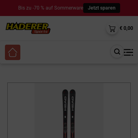
Bis zu -70 % auf Sommerware
Jetzt sparen
€ 0,00
Suche
öffnen