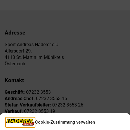
Adresse
Sport Andreas Haderer e.U
Allersdorf 29,
4113 St. Martin im Mühlkreis
Österreich
Kontakt
Geschäft:
07232 3553
Andreas Chef:
07232 3553 16
Stefan Verkaufsleiter:
07232 3553 26
Verkauf:
07232 3553 19
Reklamationen:
07232 3553 15
Cookie-Zustimmung verwalten