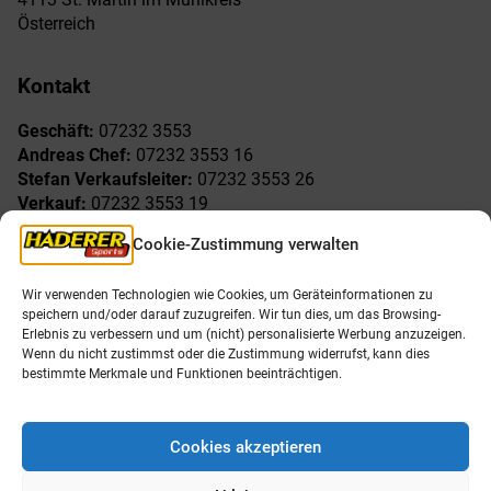
Österreich
Kontakt
Geschäft:
07232 3553
Andreas Chef:
07232 3553 16
Stefan Verkaufsleiter:
07232 3553 26
Verkauf:
07232 3553 19
Reklamationen:
07232 3553 15
Cookie-Zustimmung verwalten
Freude am Sport
Allgemeines
Wir verwenden Technologien wie Cookies, um Geräteinformationen zu
speichern und/oder darauf zuzugreifen. Wir tun dies, um das Browsing-
AGB
Öffnungszeiten
Erlebnis zu verbessern und um (nicht) personalisierte Werbung anzuzeigen.
Impressum
Unser Team
Wenn du nicht zustimmst oder die Zustimmung widerrufst, kann dies
Datenschutzerklärung
Shop
bestimmte Merkmale und Funktionen beeinträchtigen.
Karriere
Cookies akzeptieren