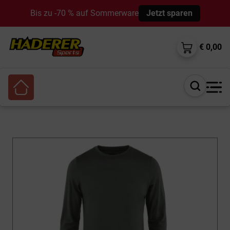
Bis zu -70 % auf Sommerware
Jetzt sparen
€ 0,00
Suche
öffnen