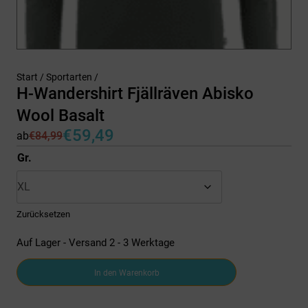
Start
/
Sportarten
/
H-Wandershirt Fjällräven Abisko
Wool Basalt
€
59,49
ab
€
84,99
Ursprünglicher
Aktueller
Preis
Preis
Gr.
war:
ist:
€84,99
€59,49.
Zurücksetzen
Auf Lager - Versand 2 - 3 Werktage
H-
In den Warenkorb
Wandershirt
Fjällräven
Abisko