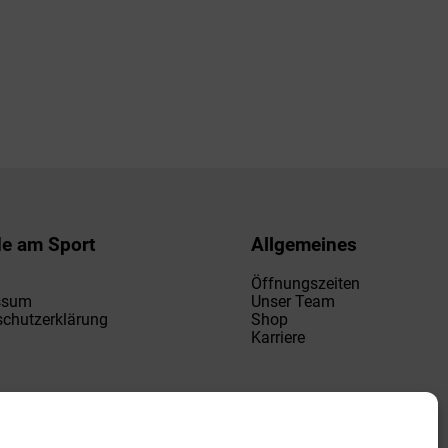
de am Sport
Allgemeines
Öffnungszeiten
ssum
Unser Team
chutzerklärung
Shop
Karriere