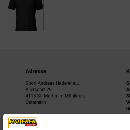
Adresse
K
Sport Andreas Haderer e.U
G
Allersdorf 29,
A
4113 St. Martin im Mühlkreis
S
Österreich
V
R