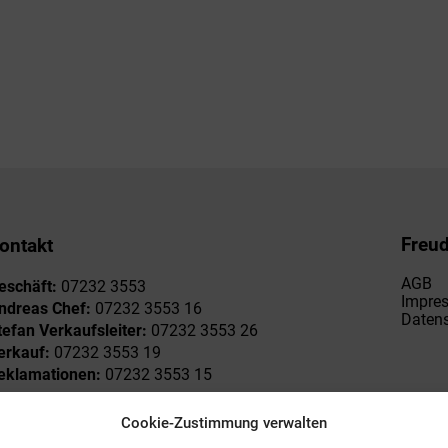
Freu
ontakt
AGB
eschäft:
07232 3553
Impre
ndreas Chef:
07232 3553 16
Datens
tefan Verkaufsleiter:
07232 3553 26
erkauf:
07232 3553 19
eklamationen:
07232 3553 15
Cookie-Zustimmung verwalten