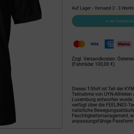
Auf Lager - Versand 2 - 3 Werk
H-
In den Warenkorb
Laufshirt
KZ
B903
Black
Beauty
KYMRA
OW
Zzgl. Versandkosten: Österrei
SHIRT
(Fahrräder 100,00 €)
Menge
Dieses T-Shirt ist Teil der KY
Teilnahme von UYN-Athleten 
Luxemburg entworfen wurde. 
verfügt über die FEELINES-Tec
natürliche Bewegungsabläufe
Feuchtigkeitsmanagement, wä
anpassungsfähige Passform b