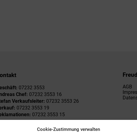
Freu
ontakt
AGB
eschäft:
07232 3553
Impre
ndreas Chef:
07232 3553 16
Datens
tefan Verkaufsleiter:
07232 3553 26
erkauf:
07232 3553 19
eklamationen:
07232 3553 15
Cookie-Zustimmung verwalten