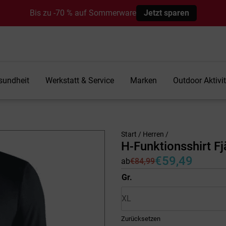
Bis zu -70 % auf Sommerware
Jetzt sparen
sundheit
Werkstatt & Service
Marken
Outdoor Aktivi
Start
/
Herren
/
H-Funktionsshirt F
€
59,49
ab
€
84,99
Ursprünglicher
Aktueller
Preis
Preis
Gr.
war:
ist:
€84,99
€59,49.
Zurücksetzen