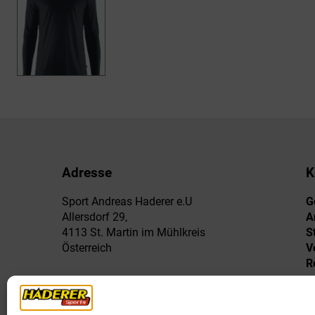
Adresse
K
Sport Andreas Haderer e.U
G
Allersdorf 29,
A
4113 St. Martin im Mühlkreis
S
Österreich
V
R