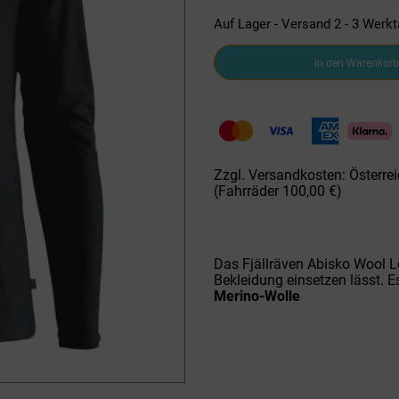
Auf Lager - Versand 2 - 3 Werk
H-
In den Warenkorb
Funktionsshirt
Fjällräven
Abisko
Wool
Dark
Navy
Menge
Zzgl. Versandkosten: Österrei
(Fahrräder 100,00 €)
Das Fjällräven Abisko Wool Lo
Bekleidung einsetzen lässt. E
Merino-Wolle