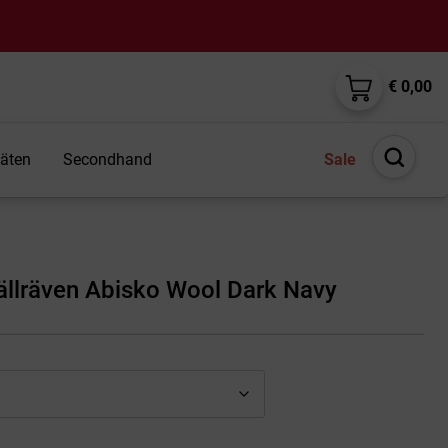
€ 0,00
täten
Secondhand
Sale
Suche
öffnen
jällräven Abisko Wool Dark Navy