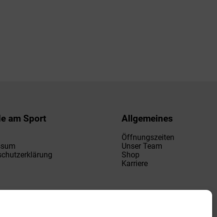
de am Sport
Allgemeines
Öffnungszeiten
ssum
Unser Team
chutzerklärung
Shop
Karriere