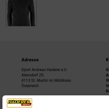
Adresse
K
Sport Andreas Haderer e.U
G
Allersdorf 29,
A
4113 St. Martin im Mühlkreis
S
Österreich
V
R