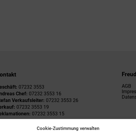
Freu
ontakt
AGB
eschäft:
07232 3553
Impre
ndreas Chef:
07232 3553 16
Datens
tefan Verkaufsleiter:
07232 3553 26
erkauf:
07232 3553 19
eklamationen:
07232 3553 15
Cookie-Zustimmung verwalten