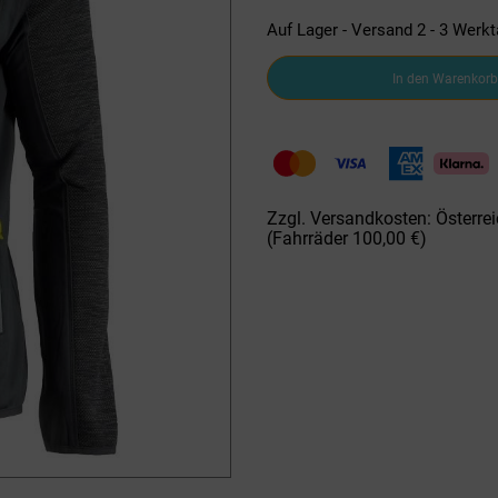
Auf Lager - Versand 2 - 3 Werk
GTS
In den Warenkorb
H-
Fleece
Weste/Jacke
301911M-
19
CombiMix
platin
Zzgl. Versandkosten: Österrei
Menge
(Fahrräder 100,00 €)