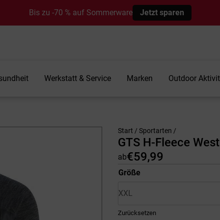
Bis zu -70 % auf Sommerware
Jetzt sparen
sundheit
Werkstatt & Service
Marken
Outdoor Aktivi
Start
/
Sportarten
/
GTS H-Fleece West
€
59,99
ab
Größe
Zurücksetzen