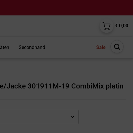
€ 0,00
täten
Secondhand
Sale
Suche
öffnen
e/Jacke 301911M-19 CombiMix platin