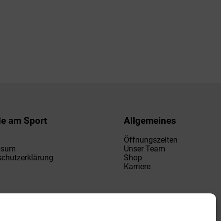
de am Sport
Allgemeines
Öffnungszeiten
ssum
Unser Team
chutzerklärung
Shop
Karriere