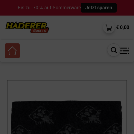
Bis zu -70 % auf Sommerware
Jetzt sparen
€ 0,00
Suche
öffnen