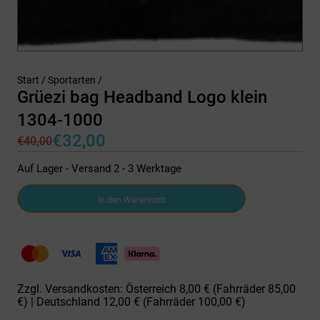
Start
/
Sportarten
/
Grüezi bag Headband Logo klein
1304-1000
€
32,00
€
40,00
Ursprünglicher
Aktueller
Preis
Preis
Auf Lager - Versand 2 - 3 Werktage
war:
ist:
€40,00
€32,00.
Grüezi
In den Warenkorb
bag
Headband
Logo
klein
1304-
1000
Menge
Zzgl. Versandkosten: Österreich 8,00 € (Fahrräder 85,00
€) | Deutschland 12,00 € (Fahrräder 100,00 €)